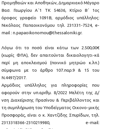
Προμηθειών και Αποθηκών, Δημαρχιακό Μέγαρο
Βασ. Γεωργίου Α΄1 ΤΚ 54636, Κτίριο Β΄ 1ος
όροφος γραφείο 1091Β, αρμόδιος υπάλληλος:
Νικόλαος Παπαοικονόμου τηλ. 231331-7524, e-
mail : n.papaoikonomou@thessaloniki.gr.
Λόγω ότι το ποσό είναι κάτω των 2.500,00€
(χωρίς ΦΠΑ), δεν απαιτούνται δικαιολογητι-κά
περί μη αποκλεισμού (ποινικό μητρώο κ.λπ.)
σύμφωνα με το άρθρο 107.παρ.9 & 15 του
Ν.4497/2017.
Αρμόδιος υπάλληλος για πληροφορίες που
αφορούν στην υπ.αριθμ. 8/2022 Μελέτη της Δ/
νση Διαχείρισης Πρασίνου & Περιβάλλοντος και
τη συμπλήρωση του Υποδείγματος Οικονο-μικής
Προσφοράς, είναι ο κ. Χαντζίδης Σπυρίδων, τηλ.
2313318366-2310219980, e-mail: