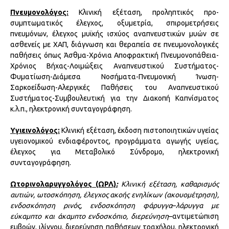
Πνευμονολόγος:
Κλινική εξέταση, προληπτικός προ-
συμπτωματικός έλεγχος, οξυμετρία, σπιρομετρήσεις
πνευμόνων, έλεγχος μυϊκής ισχύος αναπνευστικών μυών σε
ασθενείς με ΧΑΠ, διάγνωση και θεραπεία σε πνευμονολογικές
παθήσεις όπως Άσθμα-Χρόνια Αποφρακτική Πνευμονοπάθεια-
Χρόνιος Βήχας-Λοιμώξεις Αναπνευστικού Συστήματος-
Φυματίωση-Διάμεσα Νοσήματα-Πνευμονική Ίνωση-
Σαρκοείδωση-Αλεργικές Παθήσεις του Αναπνευστικού
Συστήματος-Συμβουλευτική για την Διακοπή Καπνίσματος
κ.λ.π., ηλεκτρονική συνταγογράφηση.
Υγιεινολόγος:
Κλινική εξέταση, έκδοση πιστοποιητικών υγείας
υγειονομικού ενδιαφέροντος, προγράμματα αγωγής υγείας,
έλεγχος για Μεταβολικό Σύνδρομο, ηλεκτρονική
συνταγογράφηση.
Ωτορινολαρυγγολόγος (ΩΡΛ)
:
Κλινική εξέταση, καθαρισμός
αυτιών, ωτοσκόπηση, έλεγχος ακοής ενηλίκων (ακουομέτρηση),
ενδοσκόπηση ρινός, ενδοσκόπηση φάρυγγα
–
λάρυγγα με
εύκαμπτο και άκαμπτο ενδοσκόπιο, διερεύνηση
–αντιμετώπιση
εμβοών, ιλίγγου, διερεύνηση παθήσεων τραχήλου, ηλεκτρονική