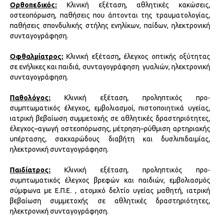
Ορθοπεδικός:
Κλινική εξέταση, αθλητικές κακώσεις,
οστεοπόρωση, παθήσεις που άπτονται της τραυματολογίας,
παθήσεις σπονδυλικής στήλης ενηλίκων, παίδων, ηλεκτρονική
συνταγογράφηση.
Οφθαλμίατρος:
Κλινική εξέταση
,
έλεγχος οπτικής οξύτητας
σε ενήλικες και παιδιά, συνταγογράφηση γυαλιών, ηλεκτρονική
συνταγογράφηση.
Παθολόγος:
Κλινική εξέταση, προληπτικός προ-
συμπτωματικός έλεγχος, εμβολιασμοί, πιστοποιητικά υγείας,
ιατρική βεβαίωση συμμετοχής σε αθλητικές δραστηριότητες,
έλεγχος–αγωγή οστεοπόρωσης, μέτρηση–ρύθμιση αρτηριακής
υπέρτασης, σακχαρώδους διαβήτη και δυσλιπιδαιμίας,
ηλεκτρονική συνταγογράφηση.
Παιδίατρος:
Κλινική εξέταση, προληπτικός προ-
συμπτωματικός έλεγχος βρεφών και παιδιών, εμβολιασμός
σύμφωνα με Ε.Π.Ε. , ατομικό δελτίο υγείας μαθητή, ιατρική
βεβαίωση συμμετοχής σε αθλητικές δραστηριότητες,
ηλεκτρονική συνταγογράφηση.