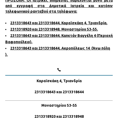
ΠΡΟΣΟΧΗ: Οι ιατρικές υπηρεσίες παρέχονται μόνο μετά
από εγγραφή στα Δημοτικά Ιατρεία και κατόπιν
τηλεφωνικού ραντεβού στα τηλέφωνα:
2313318643
και
2313318644
, Καραϊσκάκη 4, Τριανδρία,
2313318920
και
2313318948
, Μοναστηρίου 53-55.
2313318643
και
2313318644
, Καπετάν Βαγγέλη 4 (Περιοχή
Βαφοπούλειο).
2313318643
και
2313318644
, Ακροπόλεως 14 (Άνω πόλη
).
Καραϊσκάκη 4, Τριανδρία
2313318643
και
2313318644
Μοναστηρίου 53-55
2313318920
και
2313318948