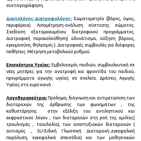
συνταγογράφηση.
Διαιτολόγος-Διατροφολόγος:
Σωματομετρία (βάρος, ύψος,
περιφέρεια). Λιπομέτρηση-ανάλυση σύστασης σώματος.
Σχεδίαση εξατομικευμένου διατροφικού προγράμματος.
Διατροφική παρακολούθηση( αδυνάτισμα, αύξηση βάρους,
εγκυμοσύνη, θηλασμός ). Διατροφικές συμβουλές για διάφορες
παθήσεις. Μέτρηση μεταβολικού ρυθμού.
Επισκέπτρια Υγείας:
Εμβολιασμός παιδιών, συμβουλευτική σε
νέες μητέρες για την ανατροφή και φροντίδα του παιδιού,
προγράμματα αγωγής υγείας σε σχολεία. Δράσεις Αγωγής
Υγείας στο ευρύ κοινό .
Λογοθεραπεύτρια:
Πρόληψη, διάγνωση και αντιμετώπιση των
διαταραχών της άρθρωσης των φωνημάτων , της
καθυστέρησης στην εξέλιξη του αντιληπτικού και
εκφραστικού λόγου , των διαταραχών στη ροή της ομιλίας(
τραυλισμός , ταχυλαλία), των αναπτυξιακών διαταραχών (
αυτισμός , SLI-Ειδική Γλωσσική Διαταραχή-,εγκεφαλική
παράλυση, εγκεφαλικά επεισόδια) και των μαθησιακών