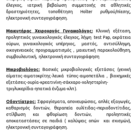
έλεγχος, ιατρική βεβαίωση συμμετοχής σε αθλητικές
δραστηριότητες, τοποθέτηση Holter ρυθμού/πίεσης,
ηλεκτρονική συνταγογράφηση.
Μαιευτήρας Χειρουργός Γυναικολόγος:
Κλινική εξέταση,
προληπτικός γυναικολογικός έλεγχος, λήψη test Pap, ακράτεια
ούρων, γυναικολογικός υπέρηχος, μαστός, αντισύλληψη,
οικογενειακός προγραμματισμός , μαιευτική παρακολούθηση,
συμβουλευτική, ηλεκτρονική συνταγογράφηση
Μικροβιολόγος:
Βασικές μικροβιολογικές εξετάσεις (γενική
αίματος-αιματοκρίτης-λευκά τύπος-αιμοπετάλια , βιοχημικές
εξετάσεις-ουρία-κρεατινίνη-σάκχαρο-χοληστερίνη-
τριγλυκερίδια-ηπατικά ένζυμα-κλπ ).
Οδοντίατρος:
Σφραγίσματα, απονευρώσεις, απλές εξαγωγές,
καθαρισμός δοντιών, θεραπεία ουλίτιδας–περιοδοντίτιδας,
στίλβωση και φθορίωση δοντιών, προληπτικές
αποκαταστάσεις σε παιδιά ( καλύψεις οπών και σχισμών),
ηλεκτρονική συνταγογράφηση.