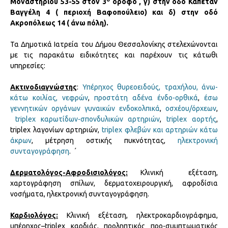
Μοναστηρίου 53-55 στον 3
όροφο , γ) στην οδό Καπετάν
Βαγγέλη 4 ( περιοχή Βαφοπούλειο) και δ) στην οδό
Ακροπόλεως 14 ( άνω πόλη).
Τα Δημοτικά Ιατρεία του Δήμου Θεσσαλονίκης στελεχώνονται
με τις παρακάτω ειδικότητες και παρέχουν τις κάτωθι
υπηρεσίες:
Ακτινοδιαγνώστης
:
Υπέρηχος θυρεοειδούς, τραχήλου,
άνω-
κάτω κοιλίας, νεφρών
,
προστάτη αδένα ένδο-ορθικά
,
έσω
γεννητικών οργάνων γυναικών ενδοκολπικά
,
οσχέου/όρχεων
,
triplex καρωτίδων-σπονδυλικών αρτηριών
,
triplex αορτής
,
triplex λαγονίων αρτηριών,
triplex φλεβών και αρτηριών κάτω
άκρων
, μέτρηση οστικής πυκνότητας,
ηλεκτρονική
συνταγογράφηση
. ΄
Δερματολόγος-Αφροδισιολόγος:
Κλινική εξέταση,
χαρτογράφηση σπίλων, δερματοχειρουργική, αφροδίσια
νοσήματα, ηλεκτρονική συνταγογράφηση.
Καρδιολόγος:
Κλινική εξέταση, ηλεκτροκαρδιογράφημα,
υπέρηχος–triplex καρδιάς, προληπτικός προ-συμπτωματικός