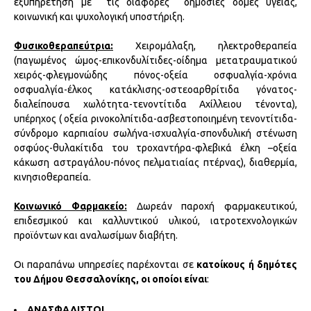
εξυπηρέτηση με τις διάφορες δημόσιες δομές υγείας,
κοινωνική και ψυχολογική υποστήριξη.
Φυσικοθεραπεύτρια:
Χειρομάλαξη, ηλεκτροθεραπεία
(παγωμένος ώμος-επικονδυλίτιδες-οίδημα μετατραυματικού
χειρός-φλεγμονώδης πόνος-οξεία οσφυαλγία-χρόνια
οσφυαλγία-έλκος κατάκλισης-οστεοαρθρίτιδα γόνατος-
διαλείπουσα χωλότητα-τενοντίτιδα Αχίλλειου τένοντα),
υπέρηχος ( οξεία ρινοκολπίτιδα-ασβεστοποιημένη τενοντίτιδα-
σύνδρομο καρπιαίου σωλήνα-ισχυαλγία-σπονδυλική στένωση
οσφύος-θυλακίτιδα του τροχαντήρα-φλεβικά έλκη –οξεία
κάκωση αστραγάλου-πόνος πελματιαίας πτέρνας), διαθερμία,
κινησιοθεραπεία.
Κοινωνικό Φαρμακείο:
Δωρεάν παροχή φαρμακευτικού,
επιδεσμικού και καλλυντικού υλικού, ιατροτεχνολογικών
προϊόντων και αναλωσίμων διαβήτη.
Οι παραπάνω υπηρεσίες παρέχονται σε
κατοίκους ή δημότες
του Δήμου Θεσσαλονίκης, οι οποίοι είναι
:
ΑΝΑΣΦΑΛΙΣΤΟΙ