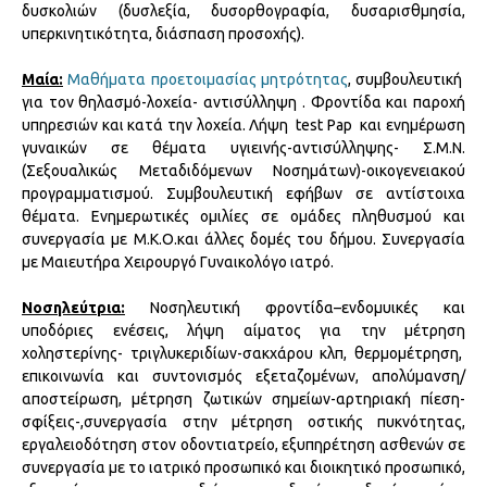
δυσκολιών (δυσλεξία, δυσορθογραφία, δυσαρισθμησία,
υπερκινητικότητα, διάσπαση προσοχής).
Μαία:
Μαθήματα προετοιμασίας μητρότητας
, συμβουλευτική
για τον θηλασμό-λοχεία- αντισύλληψη . Φροντίδα και παροχή
υπηρεσιών και κατά την λοχεία. Λήψη test Pap και ενημέρωση
γυναικών σε θέματα υγιεινής-αντισύλληψης- Σ.Μ.Ν.
(Σεξουαλικώς Μεταδιδόμενων Νοσημάτων)-οικογενειακού
προγραμματισμού. Συμβουλευτική εφήβων σε αντίστοιχα
θέματα. Ενημερωτικές ομιλίες σε ομάδες πληθυσμού και
συνεργασία με Μ.Κ.Ο.και άλλες δομές του δήμου. Συνεργασία
με Μαιευτήρα Χειρουργό Γυναικολόγο ιατρό.
Νοσηλεύτρια:
Νοσηλευτική φροντίδα–ενδομυικές και
υποδόριες ενέσεις, λήψη αίματος για την μέτρηση
χοληστερίνης- τριγλυκεριδίων-σακχάρου κλπ, θερμομέτρηση,
επικοινωνία και συντονισμός εξεταζομένων, απολύμανση/
αποστείρωση, μέτρηση ζωτικών σημείων-αρτηριακή πίεση-
σφίξεις-,συνεργασία στην μέτρηση οστικής πυκνότητας,
εργαλειοδότηση στον οδοντιατρείο, εξυπηρέτηση ασθενών σε
συνεργασία με το ιατρικό προσωπικό και διοικητικό προσωπικό,