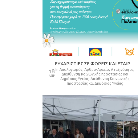
ΕΥΧΑΡΙΣΤΙΕΣ ΣΕ ΦΟΡΕΙΣ ΚΑΙ ΕΤΑΙΡΕΙΕΣ ΓΙΑ ΤΙΣ ΧΟΡΗΓΙΕΣ ΤΟΥΣ
in
Απολογισμός
,
Άρθρο-Αρχείο
,
Αταξινόμητα
,
18
Διεύθυνση Κοινωνικής προστασίας και
ΑΠΡ
Δημόσιας Υγείας
,
Διεύθυνση Κοινωνικής
προστασίας και Δημόσιας Υγείας