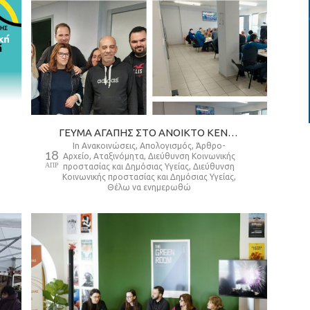
ΓΕΎΜΑ ΑΓΆΠΗΣ ΣΤΟ ΑΝΟΙΚΤΌ ΚΈΝΤΡΟ ΗΜΈΡΑΣ ΑΣΤΈΓΩΝ ΔΉΜΟΥ ΘΕΣΣΑΛΟΝΊΚΗΣ ΓΙΑ 150 ΩΦΕΛΟΎΜΕΝΟΥΣ.
in
Ανακοινώσεις
,
Απολογισμός
,
Άρθρο-
18
Αρχείο
,
Αταξινόμητα
,
Διεύθυνση Κοινωνικής
ΑΠΡ
προστασίας και Δημόσιας Υγείας
,
Διεύθυνση
Κοινωνικής προστασίας και Δημόσιας Υγείας
,
Θέλω να ενημερωθώ