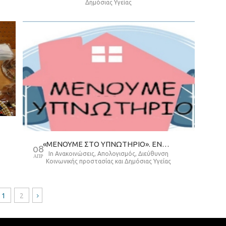
Δημόσιας Υγείας
«ΜΈΝΟΥΜΕ ΣΤΟ ΥΠΝΩΤΉΡΙΟ». ΕΝΗΜΈΡΩΣΗ ΓΙΑ ΤΟΥΣ ΆΣΤΕΓΟΥΣ ΣΥΜΠΟΛΊΤΕΣ ΜΑΣ
08
in
Ανακοινώσεις
,
Απολογισμός
,
Διεύθυνση
ΑΠΡ
Κοινωνικής προστασίας και Δημόσιας Υγείας
1
2