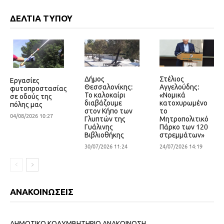
ΔΕΛΤΙΑ ΤΥΠΟΥ
Δήμος
Στέλιος
Εργασίες
Θεσσαλονίκης:
Αγγελούδης:
φυτοπροστασίας
Το καλοκαίρι
«Νομικά
σε οδούς της
διαβάζουμε
κατοχυρωμένο
πόλης μας
στον Κήπο των
το
04/08/2026 10:27
Γλυπτών της
Μητροπολιτικό
Γυάλινης
Πάρκο των 120
Βιβλιοθήκης
στρεμμάτων»
30/07/2026 11:24
24/07/2026 14:19
ΑΝΑΚΟΙΝΩΣΕΙΣ
ΔΗΜΟΤΙΚΟ ΚΟΛΥΜΒΗΤΗΡΙΟ ΑΝΑΚΟΙΝΩΣΗ