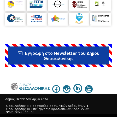
Εγγραφή στο Newsletter του Δήμου
Θεσσαλονίκης
Δήμος Θεσσαλονίκης © 2026
Όροι Χρήσης
Προστασία Προσωπικών Δεδομένων
Όροι Xρήσης και Eπεξεργασία Προσωπικών Δεδομένων
Ψηφιακού Βοηθού