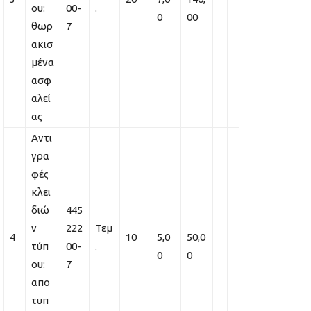
ου:
00-
.
0
00
θωρ
7
ακισ
μένα
ασφ
αλεί
ας
Αντι
γρα
φές
κλει
διώ
445
ν
222
Τεμ
4
10
5,0
50,0
τύπ
00-
.
0
0
ου:
7
απο
τυπ