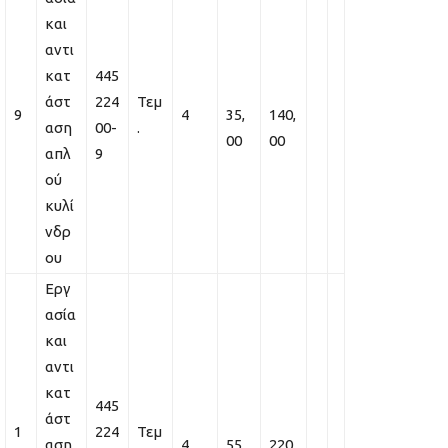
και
αντι
κατ
445
άστ
224
Τεμ
9
4
35,
140,
αση
00-
.
00
00
απλ
9
ού
κυλί
νδρ
ου
Εργ
ασία
και
αντι
κατ
445
άστ
1
224
Τεμ
αση
4
55,
220,