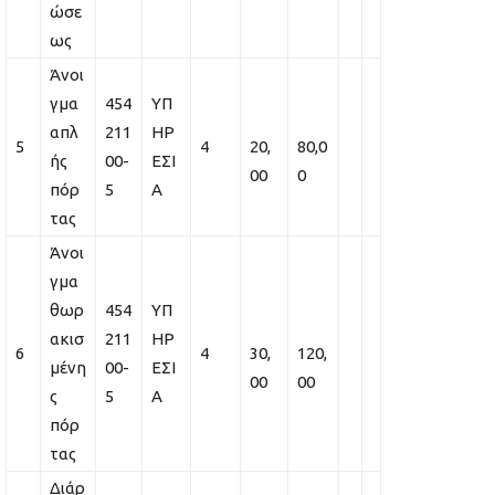
ώσε
ως
Άνοι
γμα
454
ΥΠ
απλ
211
ΗΡ
5
4
20,
80,0
ής
00-
ΕΣΙ
00
0
πόρ
5
Α
τας
Άνοι
γμα
θωρ
454
ΥΠ
ακισ
211
ΗΡ
6
4
30,
120,
μένη
00-
ΕΣΙ
00
00
ς
5
Α
πόρ
τας
Διάρ