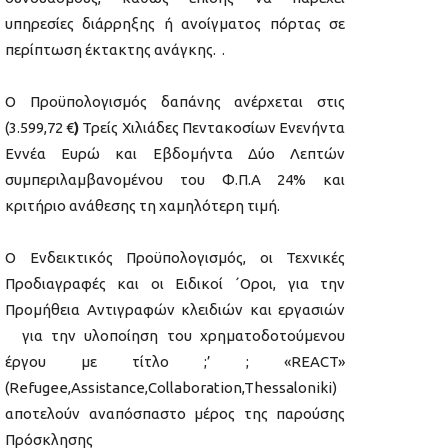
υπηρεσίες διάρρηξης ή ανοίγματος πόρτας σε
περίπτωση έκτακτης ανάγκης. .
Ο Προϋπολογισμός δαπάνης ανέρχεται στις
(3.599,72 €
)
Τρείς Χιλιάδες Πεντακοσίων Ενενήντα
Εννέα Ευρώ και Εβδομήντα Δύο Λεπτών
συμπεριλαμβανομένου του Φ.Π.Α 24% και
κριτήριο ανάθεσης τη χαμηλότερη τιμή.
Ο Ενδεικτικός Προϋπολογισμός, οι Τεχνικές
Προδιαγραφές και οι Ειδικοί ΄Οροι, για την
Προμήθεια Αντιγραφών κλειδιών και εργασιών
για την υλοποίηση του χρηματοδοτούμενου
έργου με τίτλο ;’ ; «REACT»
(Refugee,Assistance,Collaboration,Thessaloniki)
αποτελούν αναπόσπαστο μέρος της παρούσης
Πρόσκλησης