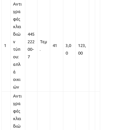
Αντι
γρα
φές
κλει
διώ
445
ν
222
Τεμ
1
41
3,0
123,
τύπ
00-
.
0
00
ου:
7
απλ
ά
οικι
ών
Αντι
γρα
φές
κλει
διώ