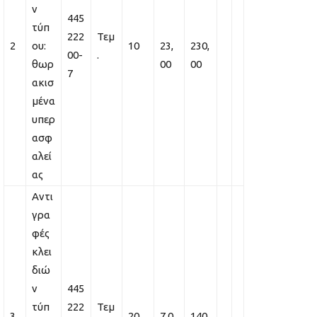
ν
445
τύπ
222
Τεμ
2
ου:
10
23,
230,
00-
.
θωρ
00
00
7
ακισ
μένα
υπερ
ασφ
αλεί
ας
Αντι
γρα
φές
κλει
διώ
ν
445
τύπ
222
Τεμ
3
20
7,0
140,