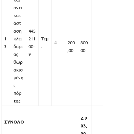
αντι
κατ
άστ
αση
445
1
κλει
211
Τεμ
4
200
800,
3
δαρι
00-
.
,00
00
άς
9
θωρ
ακισ
μένη
ς
πόρ
τας
2.9
ΣΥΝΟΛΟ
03,
00