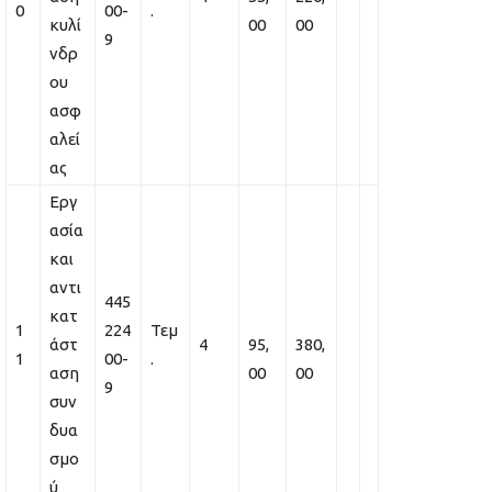
0
00-
.
κυλί
00
00
9
νδρ
ου
ασφ
αλεί
ας
Εργ
ασία
και
αντι
445
κατ
1
224
Τεμ
άστ
4
95,
380,
1
00-
.
αση
00
00
9
συν
δυα
σμο
ύ