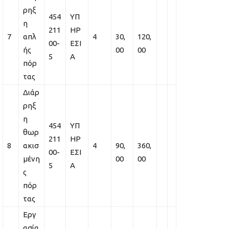
ρηξ
454
ΥΠ
η
211
ΗΡ
7
απλ
4
30,
120,
00-
ΕΣΙ
ής
00
00
5
Α
πόρ
τας
Διάρ
ρηξ
η
454
ΥΠ
θωρ
211
ΗΡ
8
ακισ
4
90,
360,
00-
ΕΣΙ
μένη
00
00
5
Α
ς
πόρ
τας
Εργ
ασία