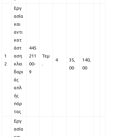
Εργ
ασία
και
αντι
κατ
άστ
445
1
αση
211
Τεμ
4
35,
140,
2
κλει
00-
.
00
00
δαρι
9
άς
απλ
ής
πόρ
τας
Εργ
ασία
και