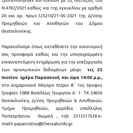
τροποποιήθηκε και ισχύουν με τις διατάξεις του
Ν.4782/2021.καθώς και της εγκυκλίου με αριθμό
20 και αρ. πρωτ.125210/21-05-2021 της Δ/νσης
Προμηθειών και Αποθηκών του Δήμου
Θεσσαλονίκης.
Παρακαλούμε όπως καταθέσετε την οικονομική
σας προσφορά καθώς και την υπογεγραμμένη
επισυναπτόμενη ενημέρωση για την επεξεργασία
των προσωπικών δεδομένων μέχρι
τις 25
Ιουνίου ημέρα Παρασκευή
και ώρα 14:00 μ.μ.,
στο Δημαρχιακό Μέγαρο Κτίριο Β΄ 1ος όροφος
Γραφείο 108Β Βασιλέως Γεωργίου Α΄ 1 ΤΚ 54636
Θεσσαλονίκη, Δ/νση Προμηθειών & Αποθηκών,
Τμήμα Προμηθειών, αρμόδια υπάλληλος
Παπαχρήστου Θωμαή , τηλ. 2313317538.e-
mail:t.papaxristou@thessaloniki.gr.