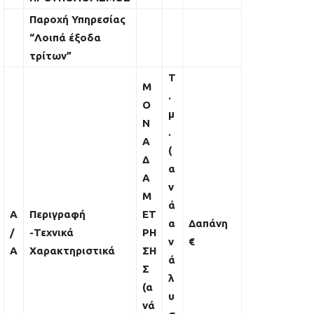
Παροχή Υπηρεσίας
“Λοιπά έξοδα
τρίτων”
Τ
Μ
.
Ο
μ
Ν
.
Α
(
Δ
α
Α
ν
Μ
ά
Α
Περιγραφή
ΕΤ
α
Δαπάνη
/
-Τεχνικά
ΡΗ
ν
€
Α
Χαρακτηριστικά
ΣΗ
ά
Σ
λ
(α
υ
νά