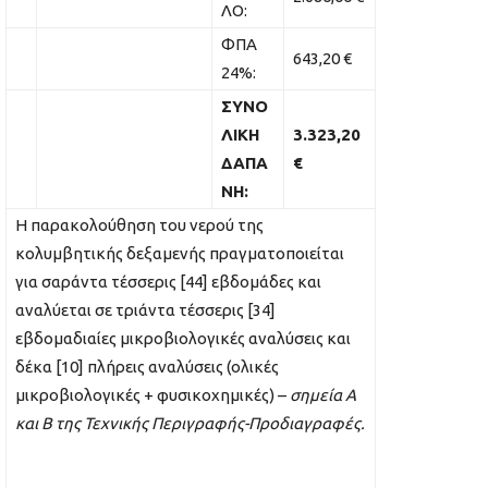
ΛΟ:
ΦΠΑ
643,20 €
24%:
ΣΥΝΟ
ΛΙΚΗ
3.323,20
ΔΑΠΑ
€
ΝΗ:
H παρακολούθηση του νερού της
κολυμβητικής δεξαμενής πραγματοποιείται
για σαράντα τέσσερις [44] εβδομάδες και
αναλύεται σε τριάντα τέσσερις [34]
εβδομαδιαίες μικροβιολογικές αναλύσεις και
δέκα [10] πλήρεις αναλύσεις (ολικές
μικροβιολογικές + φυσικοχημικές) –
σημεία Α
και Β της Τεχνικής Περιγραφής-Προδιαγραφές.