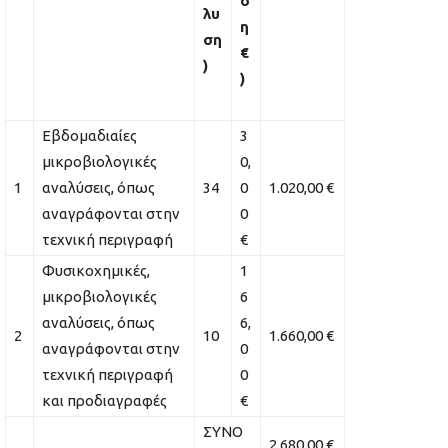
σ
λυ
η
ση
€
)
)
Εβδομαδιαίες
3
μικροβιολογικές
0,
1
αναλύσεις, όπως
34
0
1.020,00 €
αναγράφονται στην
0
τεχνική περιγραφή
€
Φυσικοχημικές,
1
μικροβιολογικές
6
αναλύσεις, όπως
6,
2
10
1.660,00 €
αναγράφονται στην
0
τεχνική περιγραφή
0
και προδιαγραφές
€
ΣΥΝΟ
2.680,00 €