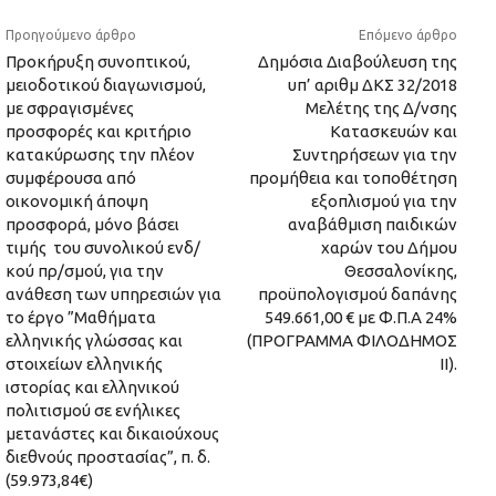
Προηγούμενο άρθρο
Επόμενο άρθρο
Προκήρυξη συνοπτικού,
Δημόσια Διαβούλευση της
μειοδοτικού διαγωνισμού,
υπ’ αριθμ ΔΚΣ 32/2018
με σφραγισμένες
Μελέτης της Δ/νσης
προσφορές και κριτήριο
Κατασκευών και
κατακύρωσης την πλέον
Συντηρήσεων για την
συμφέρουσα από
προμήθεια και τοποθέτηση
οικονομική άποψη
εξοπλισμού για την
προσφορά, μόνο βάσει
αναβάθμιση παιδικών
τιμής του συνολικού ενδ/
χαρών του Δήμου
κού πρ/σμού, για την
Θεσσαλονίκης,
ανάθεση των υπηρεσιών για
προϋπολογισμού δαπάνης
το έργο ”Μαθήματα
549.661,00 € με Φ.Π.Α 24%
ελληνικής γλώσσας και
(ΠΡΟΓΡΑΜΜΑ ΦΙΛΟΔΗΜΟΣ
στοιχείων ελληνικής
ΙΙ).
ιστορίας και ελληνικού
πολιτισμού σε ενήλικες
μετανάστες και δικαιούχους
διεθνούς προστασίας”, π. δ.
(59.973,84€)