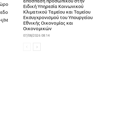
απόσπαση προσωπικού στην
χώρο
Ειδική Υπηρεσία Κοινωνικού
Κλιματικού Ταμείου και Ταμείου
πεδο
Εκσυγχρονισμού του Υπουργείου
 Η/Μ
Εθνικής Οικονομίας και
Οικονομικών
07/08/2026 08:14