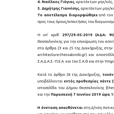
4. Νικόλαος Γιόγιας
, αρχιτέκτων μηχ/κός,
5. Δημήτρης Γιαννίσης
, αρχιτέκτων μηχ/κ
Το αποτέλεσμα διαμορφώθηκε
από τον 
προς τους όρους/απαιτήσεις του διαγωνισμ
Η υπ’ αριθ.
297/29-05-2019 (ΑΔΑ: Ψ
Θεσσαλονίκης για την επικύρωση του αποτ
στα άρθρα 23 και 25 της Διακήρυξης, στην 
architecture.thessaloniki.gr) και αποστέ
Σ.Α.Δ.Α.Σ.-Π.Ε.Α. και του Σ.Α.Θ και στην 
Κατά το άρθρο 26 της Διακήρυξης,
τυχόν
υποβάλλονται
εντός προθεσμίας πέντε 
ιστοσελίδα του Δήμου Θεσσαλονίκης (thessa
και την
Παρασκευή 7 Ιουνίου 2019 ώρα 15
Η ένσταση απευθύνεται
στη Δ/νση Αστικ