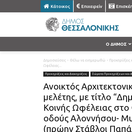
Κάτοικος
Επιχειρείν
Επισκέ
Ο ΔΗΜΟΣ
Δημοσιεύσεις
Θέλω να ενημερωθώ
Προκηρύξεις κ
Ωφέλειας...
Προκηρύξεις και Διακηρύξεις
Σώματα Προκηρύξεων και 
Ανοικτός Αρχιτεκτον
μελέτης, με τίτλο “
Κοινής Ωφέλειας στο Ο
οδούς Αλοννήσου- Μυ
(πρώην Στάβλοι Παπά