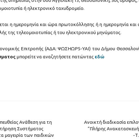
της υπηρεσίας στην οδό Αγγελάκη 13, Θεσσαλονίκη, 5ος όροφος, 
εομοιοτυπία ή ηλεκτρονικό ταχυδρομείο.
εται η ημερομηνία και ώρα πρωτοκόλλησης ή η ημερομηνία και
ής της τηλεομοιοτυπίας ή του ηλεκτρονικού μηνύματος.
ικονομικής Επιτροπής (ΑΔΑ: ΨΩΣΗΩΡ5-ΥΑΙ) του Δήμου Θεσσαλον
σματος
μπορείτε να αναζητήσετε πατώντας
εδώ
ευθείας Ανάθεση για τη
Ανοικτή διαδικασία επιλο
ιατήρηση Συστήματος
“Πλήρης Ανακατασκευή
α μαγειρία των παιδικών
-Τ