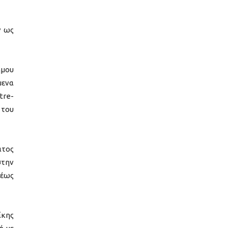
ν ως
μου
μενα
tre-
 του
ατος
στην
 έως
ίκης