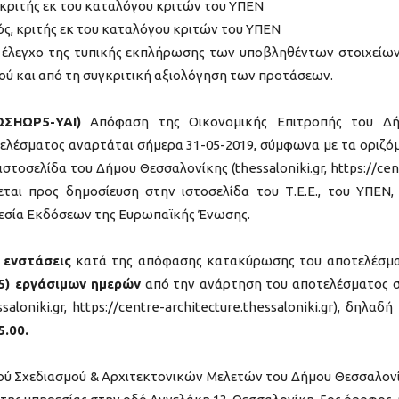
 κριτής εκ του καταλόγου κριτών του ΥΠΕΝ
ός, κριτής εκ του καταλόγου κριτών του ΥΠΕΝ
έλεγχο της τυπικής εκπλήρωσης των υποβληθέντων στοιχείω
ού και από τη συγκριτική αξιολόγηση των προτάσεων.
ΩΣΗΩΡ5-ΥΑΙ)
Απόφαση της Οικονομικής Επιτροπής του Δή
ελέσματος αναρτάται σήμερα 31-05-2019, σύμφωνα με τα οριζό
ιστοσελίδα του Δήμου Θεσσαλονίκης (thessaloniki.gr, https://cen
λλεται προς δημοσίευση στην ιστοσελίδα του Τ.Ε.Ε., του ΥΠΕΝ,
Υπηρεσία Εκδόσεων της Ευρωπαϊκής Ένωσης.
 ενστάσεις
κατά της απόφασης κατακύρωσης του αποτελέσμ
(5) εργάσιμων ημερών
από την ανάρτηση του αποτελέσματος 
loniki.gr, https://centre-architecture.thessaloniki.gr), δηλαδή
.00.
ού Σχεδιασμού & Αρχιτεκτονικών Μελετών του Δήμου Θεσσαλον