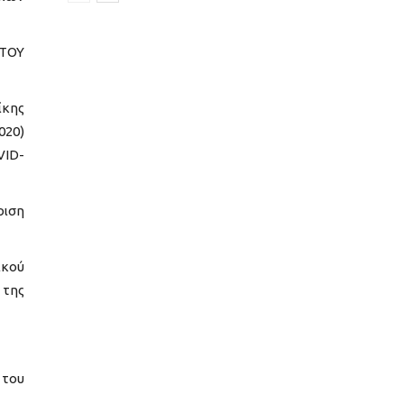
ΑΤΟΥ
ίκης
020)
VID-
ριση
ικού
 της
 του