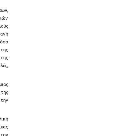
εων,
σιών
λούς
λαγή
τόσο
 της
 της
λές,
μιας
 της
 την
λική
μιας
 τον