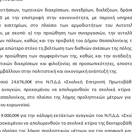
τήσεων, τιμητικών διακρίσεων, συνεδρίων, διαλέξεων, δράσ
0 με την επιστροφή στην κανονικότητα, με παροχή υπηρε
ν εισιτηρίων, στο πλαίσιο των αρμοδιοτήτων του Αυτοτε
ν, με σκοπό: α) την προώθηση των συνεργασιών, την ανταλ
ν πόλεων, καθώς και την προβολή του Δήμου Θεσσαλονίκης 
ο, με απώτερο στόχο τη βελτίωση των διεθνών σχέσεων της πόλης
την προώθηση των συμφερόντων της, καθώς και την ανάδειξη
ικών διακρίσεων και φιλοξενίας σε προσωπικότητες, αποστο
υμβάλλουν στην πολιτιστική και οικονομική ανάπτυξή της.
σού 24.676,00€ στο Ν.Π.Δ.Δ «Σχολική Επιτροπή Πρωτοβάθ
 αναγκών, προκειμένου να απολυμανθούν τα σχολικά κτίρια
σσαλονίκης, στο πλαίσιο της λήψης προληπτικών μέτρων για
του κορωνοϊού.
9.000,00€ για την κάλυψη εκτάκτων αναγκών του Ν.Π.Δ.Δ. «Σχο
ροκειμένου να απολυμανθούν τα σχολικά κτίρια της δευτεροβάθ
ο πλαίσιο της λήψης προληπτικών μέτρων για την αποφυγή και