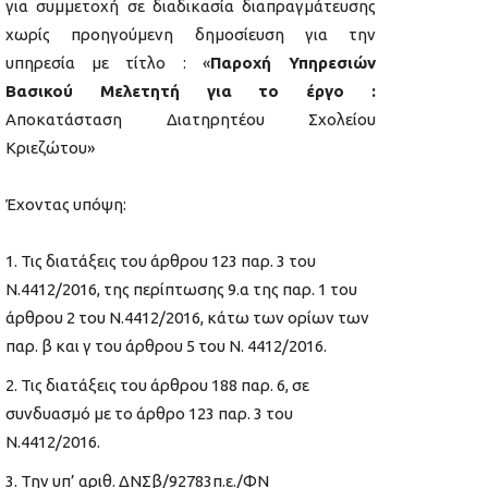
για συμμετοχή σε διαδικασία διαπραγμάτευσης
χωρίς προηγούμενη δημοσίευση για την
υπηρεσία με τίτλο : «
Παροχή Υπηρεσιών
Βασικού Μελετητή για το έργο :
Αποκατάσταση Διατηρητέου Σχολείου
Κριεζώτου»
Έχοντας υπόψη:
Τις διατάξεις του άρθρου 123 παρ. 3 του
Ν.4412/2016, της περίπτωσης 9.α της παρ. 1 του
άρθρου 2 του Ν.4412/2016, κάτω των ορίων των
παρ. β και γ του άρθρου 5 του Ν. 4412/2016.
Τις διατάξεις του άρθρου 188 παρ. 6, σε
συνδυασμό με το άρθρο 123 παρ. 3 του
Ν.4412/2016.
Την υπ’ αριθ. ΔΝΣβ/92783π.ε./ΦΝ