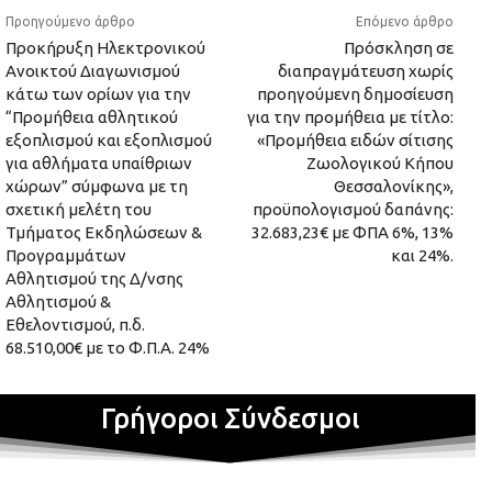
Προηγούμενο άρθρο
Επόμενο άρθρο
Προκήρυξη Ηλεκτρονικού
Πρόσκληση σε
Ανοικτού Διαγωνισμού
διαπραγμάτευση χωρίς
κάτω των ορίων για την
προηγούμενη δημοσίευση
“Προμήθεια αθλητικού
για την προμήθεια με τίτλο:
εξοπλισμού και εξοπλισμού
«Προμήθεια ειδών σίτισης
για αθλήματα υπαίθριων
Ζωολογικού Κήπου
χώρων” σύμφωνα με τη
Θεσσαλονίκης»,
σχετική μελέτη του
προϋπολογισμού δαπάνης:
Τμήματος Εκδηλώσεων &
32.683,23€ με ΦΠΑ 6%, 13%
Προγραμμάτων
και 24%.
Αθλητισμού της Δ/νσης
Αθλητισμού &
Εθελοντισμού, π.δ.
68.510,00€ με το Φ.Π.Α. 24%
Γρήγοροι Σύνδεσμοι