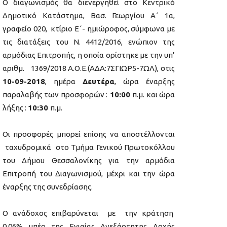
Ο διαγωνισμός θα διενεργηθεί στο Κεντρικό
Δημοτικό Κατάστημα, Βασ. Γεωργίου A΄ 1α,
γραφείο 020, κτίριο Ε΄- ημιώροφος, σύμφωνα με
τις διατάξεις του Ν. 4412/2016, ενώπιον της
αρμόδιας Επιτροπής, η οποία ορίστηκε με την υπ’
αριθμ.
1369/2018 Α.Ο.Ε.(ΑΔΑ:7ΣΓΙΩΡ5-7ΩΛ), στις
10-09-2018
, ημέρα
Δευτέρα
, ώρα έναρξης
παραλαβής των προσφορών :
10:00
π.μ. και ώρα
λήξης :
10:30
π.μ.
Οι προσφορές μπορεί επίσης να αποστέλλονται
ταχυδρομικά στο Τμήμα Γενικού Πρωτοκόλλου
του Δήμου Θεσσαλονίκης για την αρμόδια
Επιτροπή του Διαγωνισμού, μέχρι και την ώρα
έναρξης της συνεδρίασης.
Ο ανάδοχος επιβαρύνεται με την κράτηση
0,06% υπέρ της Ενιαίας Ανεξάρτητης Αρχής