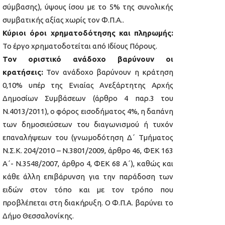
σύμβασης), ύψους ίσου με το 5% της συνολικής
συμβατικής αξίας χωρίς τον Φ.Π.Α..
Κύριοι όροι χρηματοδότησης και πληρωμής:
Το έργο χρηματοδοτείται από Ιδίους Πόρους.
Τον οριστικό ανάδοχο βαρύνουν οι
κρατήσεις:
Τον ανάδοχο βαρύνουν η κράτηση
0,10% υπέρ της Ενιαίας Ανεξάρτητης Αρχής
Δημοσίων Συμβάσεων (άρθρο 4 παρ.3 του
Ν.4013/2011), ο φόρος εισοδήματος 4%, η δαπάνη
των δημοσιεύσεων του διαγωνισμού ή τυχόν
επαναλήψεων του (γνωμοδότηση Δ΄ Τμήματος
Ν.Σ.Κ. 204/2010 – Ν.3801/2009, άρθρο 46, ΦΕΚ 163
Α΄- Ν.3548/2007, άρθρο 4, ΦΕΚ 68 Α΄), καθώς και
κάθε άλλη επιβάρυνση για την παράδοση των
ειδών στον τόπο και με τον τρόπο που
προβλέπεται στη διακήρυξη. Ο Φ.Π.Α. βαρύνει το
Δήμο Θεσσαλονίκης.