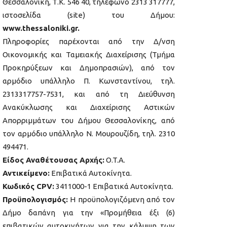
Θεσσαλονίκη, Τ.Κ. 546 40, τηλέφωνο 2313 317777,
ιστοσελίδα (site) του Δήμου:
www.thessaloniki.gr.
Πληροφορίες παρέχονται από την Δ/νση
Οικονομικής και Ταμειακής Διαχείρισης (Τμήμα
Προκηρύξεων και Δημοπρασιών), από τον
αρμόδιο υπάλληλο Π. Κωνσταντίνου, τηλ.
2313317757-7531, και από τη Διεύθυνση
Ανακύκλωσης και Διαχείρισης Αστικών
Απορριμμάτων του Δήμου Θεσσαλονίκης, από
τον αρμόδιο υπάλληλο Ν. Μουρουζίδη, τηλ. 2310
494471.
Είδος Αναθέτουσας Αρχής:
O.T.A.
Αντικείμενο:
Επιβατικά Αυτοκίνητα.
Κωδικός CPV:
3411000-1 Επιβατικά Αυτοκίνητα.
Προϋπολογισμός:
Η προϋπολογιζόμενη από τον
Δήμο δαπάνη για την «Προμήθεια έξι (6)
επιβατικών αυτοκινήτων για την κάλυψη των