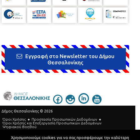
Εγγραφή στο Newsletter του Δήμου
Θεσσαλονίκης
Δήμος Θεσσαλονίκης © 2026
Όροι Χρήσης
Προστασία Προσωπικών Δεδομένων
Όροι Xρήσης και Eπεξεργασία Προσωπικών Δεδομένων
Ψηφιακού Βοηθού
Τηλεφωνικός Κατάλογος
Χρησιμοποιούμε cookies για να σας προσφέρουμε την καλύτερη