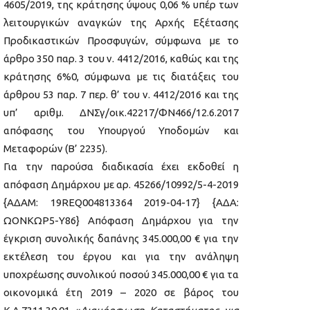
4605/2019, της κράτησης ύψους 0,06 % υπέρ των
λειτουργικών αναγκών της Αρχής Εξέτασης
Προδικαστικών Προσφυγών, σύμφωνα με το
άρθρο 350 παρ. 3 του ν. 4412/2016, καθώς και της
κράτησης 6%0, σύμφωνα με τις διατάξεις του
άρθρου 53 παρ. 7 περ. θ’ του ν. 4412/2016 και της
υπ’ αριθμ. ΔΝΣγ/οικ.42217/ΦΝ466/12.6.2017
απόφασης του Υπουργού Υποδομών και
Μεταφορών (Β’ 2235).
Για την παρούσα διαδικασία έχει εκδοθεί η
απόφαση Δημάρχου με αρ. 45266/10992/5-4-2019
{ΑΔΑΜ: 19REQ004813364 2019-04-17} {ΑΔΑ:
ΩΟΝΚΩΡ5-Υ86} Απόφαση Δημάρχου για την
έγκριση συνολικής δαπάνης 345.000,00 € για την
εκτέλεση του έργου και για την ανάληψη
υποχρέωσης συνολικού ποσού 345.000,00 € για τα
οικονομικά έτη 2019 – 2020 σε βάρος του