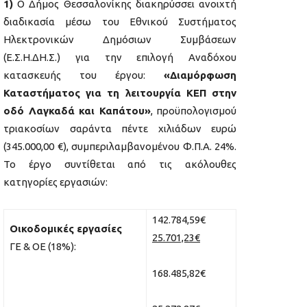
1)
Ο Δήμος Θεσσαλονίκης διακηρύσσει ανοιχτή
διαδικασία μέσω του Εθνικού Συστήματος
Ηλεκτρονικών Δημόσιων Συμβάσεων
(Ε.Σ.Η.ΔΗ.Σ.) για την επιλογή Αναδόχου
κατασκευής του έργου:
«Διαμόρφωση
Καταστήματος για τη λειτουργία ΚΕΠ στην
οδό Λαγκαδά και Καπάτου»
, προϋπολογισμού
τριακοσίων σαράντα πέντε χιλιάδων ευρώ
(345.000,00 €), συμπεριλαμβανομένου Φ.Π.Α. 24%.
Το έργο συντίθεται από τις ακόλουθες
κατηγορίες εργασιών:
142.784,59€
Οικοδομικές εργασίες
25.701,23€
ΓΕ & ΟΕ (18%):
168.485,82€