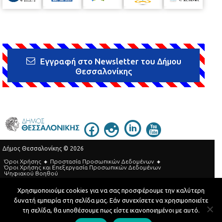
Εγγραφή στο Newsletter του Δήμου
Θεσσαλονίκης
Δήμος Θεσσαλονίκης © 2026
Όροι Χρήσης
Προστασία Προσωπικών Δεδομένων
Όροι Xρήσης και Eπεξεργασία Προσωπικών Δεδομένων
Ψηφιακού Βοηθού
Τηλεφωνικός Κατάλογος
Χρησιμοποιούμε cookies για να σας προσφέρουμε την καλύτερη
δυνατή εμπειρία στη σελίδα μας. Εάν συνεχίσετε να χρησιμοποιείτε
Developed by
MyCompany Projects
τη σελίδα, θα υποθέσουμε πως είστε ικανοποιημένοι με αυτό.