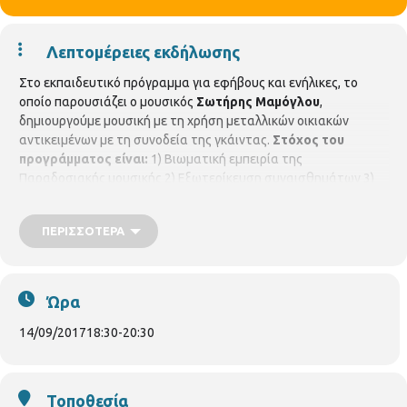
Λεπτομέρειες εκδήλωσης
Στο εκπαιδευτικό πρόγραμμα για εφήβους και ενήλικες, το
οποίο παρουσιάζει ο μουσικός
Σωτήρης Μαμόγλου
,
δημιουργούμε μουσική με τη χρήση μεταλλικών οικιακών
αντικειμένων με τη συνοδεία της γκάιντας.
Στόχος του
προγράμματος είναι:
1) Βιωματική εμπειρία της
Παραδοσιακής μουσικής 2) Εξωτερίκευση συναισθημάτων 3)
Γυμναστική άσκηση 4) Συγχρονισμός της κίνησης του ήχου και
του λόγου
Προαπαιτούμενα:
Οι συμμετέχοντες καλούνται να
ΠΕΡΙΣΣΌΤΕΡΑ
έχουν μεταλλικά αντικείμενα όπως κατσαρολάκια, μπρίκια
καθώς και δύο πιρούνια ή δύο λεπτούς σωλήνες ή δύο κουτάλια
κ.λ.π. τα οποία θα χρησιμοποιηθούν ως μπαγκέτες. Το
πρόγραμμα είναι δωρεάν αλλά απαιτείται προεγγραφή στις
Ώρα
Βιβλιοθήκες μόνο με τη φυσική παρουσία.
Βιβλιοθήκη Άνω
Πόλης
κάθε Πέμπτη 7/9, 14/9 και 21/9/2017 ώρα 6:30-8:30
14/09/2017
18:30
-
20:30
μ.μ.
Τοποθεσία