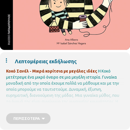
Λεπτομέρειες εκδήλωσης
Κοκό Σανέλ - Μικρά κορίτσια με μεγάλες ιδέες
Η Κοκό
μετέτρεψε ένα μικρό όνειρο σε μια μεγάλη ιστορία. Γυναίκα
μοναδική από την οποία έχουμε πολλά να μάθουμε και με την
οποία μπορούμε να ταυτιστούμε.
Δυναμική, έξυπνη,
ευρηματική, διανοούμενη της μόδας. Μια γυναίκα μύθος, που
το όνομά της είναι συνώνυμο της γυναικείας κομψότητας. Η
Κοκό Σανέλ. Η μεγάλη κυρία της μόδας που, με επίκεντρο τη
Γαλλία, απελευθέρωσε τις γυναίκες του κόσμου.
Η δράση
ΠΕΡΙΣΣΌΤΕΡΑ
βασίζεται στο ομώνυμο βιβλίο των Εκδόσεων Παπαδόπουλος
και συνοδεύεται από οπτικοακουστικό υλικό.
Το πρόγραμμα