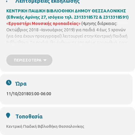
Λεπτομέρειες εκδήλωσης
ΚΕΝΤΡΙΚΗ ΠΑΙΔΙΚΗ ΒΙΒΛΙΟΘΗΚΗ ΔΗΜΟΥ ΘΕΣΣΑΛΟΝΙΚΗΣ
(Εθνικής Αμύνης 27, ισόγειο τηλ. 2313318572 & 2313318591)
«
Εργαστήρι Μουσικής προπαιδείας
»
(4μηνης διάρκειας:
Οκτώβριος 2018 –Ιανουάριος 2019) για παιδιά 4 έως 5 χρονών
(για όσα έχουν προεγγραφεί) λειτουργεί στην Κεντρική Παιδική
Βιβλιοθήκη. Τα παιδιά θα έρθουν σε επαφή με τον ρυθμό, τους
μουσικούς ήχους και τα τραγούδια, μέσα από τη ζωγραφική, το
παιχνίδι, και τα κρουστά όργανα. Το εργαστήριο γίνεται σε
ΠΕΡΙΣΣΌΤΕΡΑ
συνεργασία με το Κέντρο Πολιτισμού του Δήμου
Θεσσαλονίκης. Υπεύθυνη του εργαστηρίου η
μουσικοπαιδαγωγός του Δημοτικού Ωδείου,
Ξένια
Γαβριηλίδου
. Η πρώτη συνάντηση θα γίνει την
Πέμπτη
4
Ώρα
Οκτωβρίου 2018
και τα μαθήματα θα γίνονται κάθε
Πέμπτη
5.00μ.μ. – 6.00 μ.μ.
(
4/10, 11/10, 18/10 & 25/10).
11/10/2018
05:00
-
06:00
Τοποθεσία
Κεντρική Παιδική Βιβλιοθήκη Θεσσαλονίκης