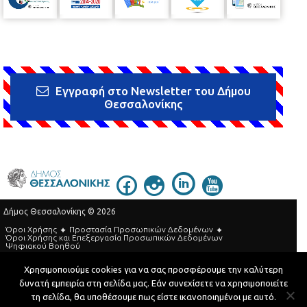
Εγγραφή στο Newsletter του Δήμου
Θεσσαλονίκης
Δήμος Θεσσαλονίκης © 2026
Όροι Χρήσης
Προστασία Προσωπικών Δεδομένων
Όροι Xρήσης και Eπεξεργασία Προσωπικών Δεδομένων
Ψηφιακού Βοηθού
Τηλεφωνικός Κατάλογος
Χρησιμοποιούμε cookies για να σας προσφέρουμε την καλύτερη
δυνατή εμπειρία στη σελίδα μας. Εάν συνεχίσετε να χρησιμοποιείτε
Developed by
MyCompany Projects
τη σελίδα, θα υποθέσουμε πως είστε ικανοποιημένοι με αυτό.