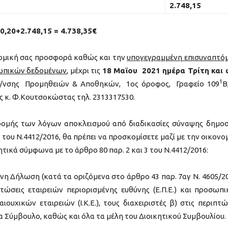
2
.
748
,
15
,20+2.748,15 = 4.738,35€
ομική σας προσφορά καθώς και την
υπογεγραμμένη επισυναπτό
σωπικών δεδομένων
, μέχρι τις
18
Μαϊου
2021 ημέρα Τρίτη και
1
/νσης Προμηθειών & Αποθηκών, 1ος όροφος, Γραφείο 109
Β
ος κ. Φ.Κουτσοκώστας τηλ. 2313317530.
ρομής των λόγων αποκλεισμού από διαδικασίες σύναψης δημο
του Ν.4412/2016, θα πρέπει να προσκομίσετε μαζί με την οικονο
ικά σύμφωνα με το άρθρο 80 παρ. 2 και 3 του Ν.4412/2016:
 Δήλωση (κατά τα οριζόμενα στο άρθρο 43 παρ. 7αγ Ν. 4605/20
τώσεις εταιρειών περιορισμένης ευθύνης (Ε.Π.Ε.) και προσωπ
αιουχικών εταιρειών (Ι.Κ.Ε.), τους διαχειριστές β) στις περιπτώ
α Σύμβουλο, καθώς και όλα τα μέλη του Διοικητικού Συμβουλίου.