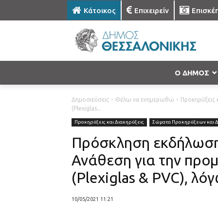
Κάτοικος
Επιχειρείν
Επισκέ
Ο ΔΗΜΟΣ
Δημοσιεύσεις
Θέλω να ενημερωθώ
Προκηρύξεις κ
(Plexiglas...
Προκηρύξεις και Διακηρύξεις
Σώματα Προκηρύξεων και 
Πρόσκληση εκδήλωση
Ανάθεση για την προ
(Plexiglas & PVC), λό
10/05/2021 11:21