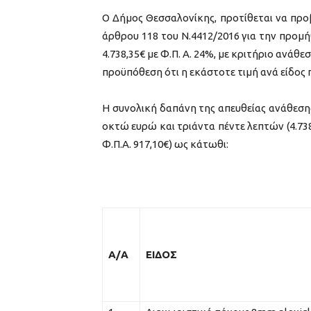
Ο Δήμος Θεσσαλονίκης, προτίθεται να προβ
άρθρου 118 του Ν.4412/2016 για την προμή
4.738,35€ με Φ.Π. Α. 24%, με κριτήριο ανάθ
προϋπόθεση ότι η εκάστοτε τιμή ανά είδος 
Η συνολική δαπάνη της απευθείας ανάθεσ
οκτώ ευρώ και τριάντα πέντε λεπτών (4.7
Φ.Π.Α. 917,10€) ως κάτωθι:
Α/Α
ΕΙΔΟΣ