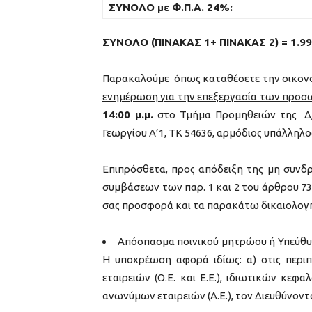
ΣΥΝΟΛΟ με Φ.Π.Α. 24%:
ΣΥΝΟΛΟ (ΠΙΝΑΚΑΣ 1+ ΠΙΝΑΚΑΣ 2) = 1.990
Παρακαλούμε όπως καταθέσετε την οικον
ενημέρωση για την επεξεργασία των προ
14:00 μ.μ.
στο Τμήμα Προμηθειών της Δ
Γεωργίου Α’1, ΤΚ 54636, αρμόδιος υπάλληλ
Επιπρόσθετα, προς απόδειξη της μη συνδ
συμβάσεων των παρ. 1 και 2 του άρθρου 73 
σας προσφορά και τα παρακάτω δικαιολογητ
Απόσπασμα ποινικού μητρώου ή Υπεύθυνη
Η υποχρέωση αφορά ιδίως: α) στις περιπ
εταιρειών (Ο.Ε. και Ε.Ε.), ιδιωτικών κεφαλ
ανωνύμων εταιρειών (Α.Ε.), τον Διευθύνοντ