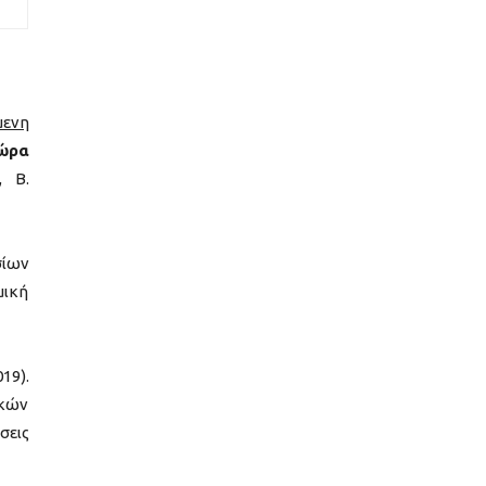
μενη
 ώρα
, Β.
σίων
μική
19).
ικών
σεις