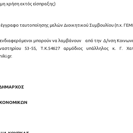
μη χρήση εκτός είσπραξης)
 έγγραφο ταυτοποίησης μελών Διοικητικού Συμβουλίου (π.χ. ΓΕΜ
ι ενδιαφερόμενοι μπορούν να λαμβάνουν από την Δ/νση Κοινων
αστηρίου 53-55, Τ.Κ.54627 αρμόδιος υπάλληλος κ. Γ. Χα
ki.gr.
ΙΔΗΜΑΡΧΟΣ
ΙΚΟΝΟΜΙΚΩΝ