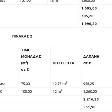
ass
107,00
15 m
1.605,00
1.605,00
385,20
1.990,20
ΠΙΝΑΚΑΣ 2
ΤΙΜΗ
ΜΟΝΑΔΑΣ
ΔΑΠΑΝΗ
2
(
m
)
ΠΟΣΟΤΗΤΑ
σε €
σε €
2
ass
75,00
12,75 m
956,25
2
VC
105,00
12 m
1.260,00
2
.2
1
6,
25
531
,
9
0