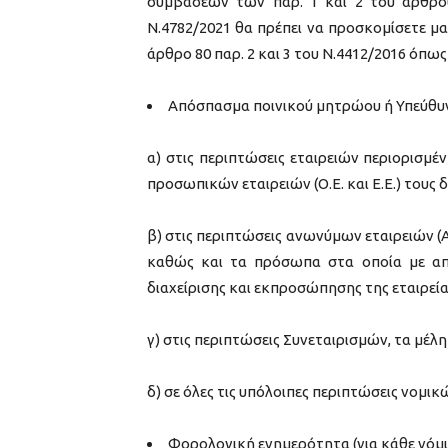
συμβάσεων των παρ. 1 και 2 του άρθρο
Ν.4782/2021 θα πρέπει να προσκομίσετε μ
άρθρο 80 παρ. 2 και 3 του Ν.4412/2016 όπω
Απόσπασμα ποινικού μητρώου ή Υπεύθυ
α) στις περιπτώσεις εταιρειών περιορισμένη
προσωπικών εταιρειών (Ο.Ε. και Ε.Ε.) τους δ
β) στις περιπτώσεις ανωνύμων εταιρειών (Α
καθώς και τα πρόσωπα στα οποία με από
διαχείρισης και εκπροσώπησης της εταιρεία
γ) στις περιπτώσεις Συνεταιρισμών, τα μέλ
δ) σε όλες τις υπόλοιπες περιπτώσεις νο
Φορολογική ενημερότητα (για κάθε νόμι