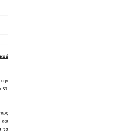
ικού
 την
ο 53
όπως
 και
ι τα