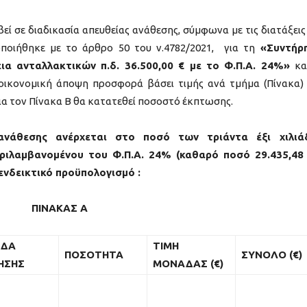
εί σε διαδικασία απευθείας ανάθεσης, σύμφωνα με τις διατάξεις
ποιήθηκε με το άρθρο 50 του ν.4782/2021, για τη
«Συντήρ
ια ανταλλακτικών π.δ. 36.500,00 € με το Φ.Π.Α. 24%»
κα
οικονομική άποψη προσφορά βάσει τιμής ανά τμήμα (Πίνακα)
για τον Πίνακα Β θα κατατεθεί ποσοστό έκπτωσης.
ανάθεσης ανέρχεται στο ποσό των τριάντα έξι χιλιά
εριλαμβανομένου του Φ.Π.Α. 24% (καθαρό ποσό 29.435,48
ενδεικτικό προϋπολογισμό :
ΠΙΝΑΚΑΣ Α
ΔΑ
ΤΙΜΗ
ΠΟΣΟΤΗΤΑ
ΣΥΝΟΛΟ (€)
ΗΣΗΣ
ΜΟΝΑΔΑΣ (€)