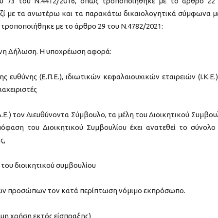
υ 73 του Ν.4412/2016, όπως τροποποιήθηκε με το άρθρο 22
αζί με τα ανωτέρω και τα παρακάτω δικαιολογητικά σύμφωνα μ
ς τροποποιήθηκε με το άρθρο 29 του Ν.4782/2021:
νη Δήλωση. Η υποχρέωση αφορά:
ς ευθύνης (Ε.Π.Ε.), ιδιωτικών κεφαλαιουχικών εταιρειών (Ι.Κ.Ε.)
ιαχειριστές
.Ε.) τον Διευθύνοντα Σύμβουλο, τα μέλη του Διοικητικού Συμβου
φαση του Διοικητικού Συμβουλίου έχει ανατεθεί το σύνολο
ς,
η του διοικητικού συμβουλίου
μικών προσώπων τον κατά περίπτωση νόμιμο εκπρόσωπο.
μη χρήση εκτός είσπραξης)