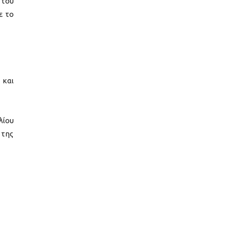
 του
ε το
 και
λίου
 της