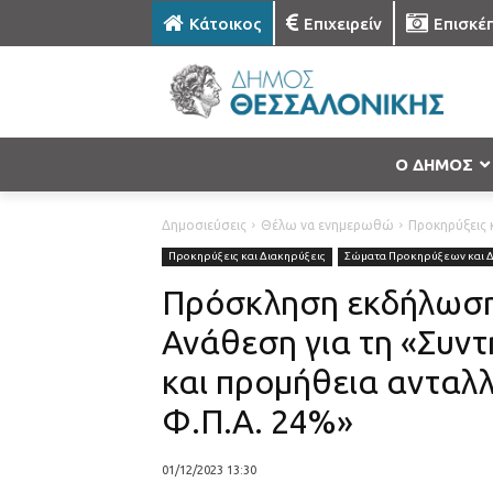
Κάτοικος
Επιχειρείν
Επισκέ
Ο ΔΗΜΟΣ
Δημοσιεύσεις
Θέλω να ενημερωθώ
Προκηρύξεις κ
Προκηρύξεις και Διακηρύξεις
Σώματα Προκηρύξεων και 
Πρόσκληση εκδήλωση
Ανάθεση για τη «Συν
και προμήθεια ανταλλα
Φ.Π.Α. 24%»
01/12/2023 13:30