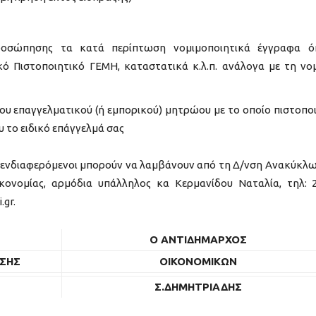
προσώπησης τα κατά περίπτωση νομιμοποιητικά έγγραφα 
ό Πιστοποιητικό ΓΕΜΗ, καταστατικά κ.λ.π. ανάλογα με τη νο
υ επαγγελματικού (ή εμπορικού) μητρώου με το οποίο πιστοποι
 το ειδικό επάγγελμά σας
ι ενδιαφερόμενοι μπορούν να λαμβάνουν από τη Δ/νση Ανακύκλ
ονομίας, αρμόδια υπάλληλος κα Kερμανίδου Ναταλία, τηλ: 
.gr.
Ο ΑΝΤΙΔΗΜΑΡΧΟΣ
ΣΗΣ
ΟΙΚΟΝΟΜΙΚΩΝ
Σ.ΔΗΜΗΤΡΙΑΔΗΣ