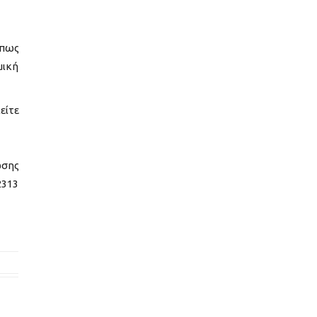
όπως
μική
είτε
ωσης
2313