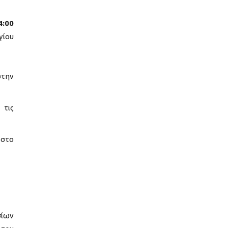
4:00
γίου
στην
 τις
 στο
σίων