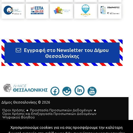
Εγγραφή στο Newsletter του Δήμου
Θεσσαλονίκης
Δήμος Θεσσαλονίκης © 2026
Όροι Χρήσης
Προστασία Προσωπικών Δεδομένων
Όροι Xρήσης και Eπεξεργασία Προσωπικών Δεδομένων
Ψηφιακού Βοηθού
Τηλεφωνικός Κατάλογος
Χρησιμοποιούμε cookies για να σας προσφέρουμε την καλύτερη