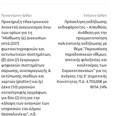
Προηγούμενο άρθρο
Επόμενο άρθρο
Προκήρυξη Ηλεκτρονικού
Πρόσκληση εκδήλωσης
Ανοικτού Διαγωνισμού άνω
ενδιαφέροντος – Απευθείας
των ορίων για τη
Ανάθεση για την
“Μίσθωση: (α) Διακοσίων
πραγματοποίηση
επτά (207)
πολιτιστικής εκδήλωσης με
φωτοαντιγραφικών και
θέμα “Παρουσίαση
εκτυπωτικών συστημάτων,
παραδοσιακών εθίμων,
(β) Δύο (2) έγχρωμων
σπιτικής φιλοξενίας και
ψηφιακών συστημάτων
κουλτούρας των
σάρωσης, αναπαραγωγής &
Σαρακατσαναίων” για τις
εκτύπωσης σχεδίων και
ανάγκες της Ε’ Δημοτικής
χαρτών (plotter) και (γ)
Κοινότητας Π.Δ. 4.750,00€ με
Δέκα (10) μηχανών
ΦΠΑ 24%
καταστροφής εγγράφων,
για δύο (2) έτη για την
κάλυψη των αναγκών των
υπηρεσιών του Δήμου
Θεσσαλονίκης”, π.δ.