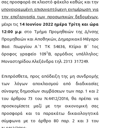
σας προσφορά σε κλειστό φάκελο καθώς και την
υπογεγραμμένη επισυναπτόμενη ενημέρωση για
την επεξεργασία των προσωπικών δεδομένων
,
μέχρι τις
14 Ιουνίου 2022 ημέρα Τρίτη και ώρα
12:00 μ.μ
. στο Τμήμα Προμηθειών της Δ/νσης
Προμηθειών και Αποθηκών, Δημαρχιακό Μέγαρο
Βασ. Γεωργίου Α΄1 ΤΚ 54636, Κτίριο Β΄ 1ος
1
όροφος γραφείο 109
Β, αρμόδιος υπάλληλος:
Μοναστηρίδου Αλεξάνδρα τηλ. 2313 317249.
Επιπρόσθετα, προς απόδειξη της μη συνδρομής
των λόγων αποκλεισμού από διαδικασίες
σύναψης δημοσίων συμβάσεων των παρ. 1 και 2
του άρθρου 73 του Ν.4412/2016, θα πρέπει να
προσκομίσετε μαζί με την οικονομική σας
προσφορά και τα παρακάτω δικαιολογητικά
σύμφωνα με το άρθρο 80 παρ. 2 και 3 του