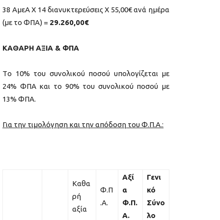
38 ΑμεΑ Χ 14 διανυκτερεύσεις Χ 55,00€ ανά ημέρα
(με το ΦΠΑ) =
29.260,00€
ΚΑΘΑΡΗ ΑΞΙΑ & ΦΠΑ
Tο 10% του συνολικού ποσού υπολογίζεται με
24% ΦΠΑ και το 90% του συνολικού ποσού με
13% ΦΠΑ.
Για την τιμολόγηση και την απόδοση του Φ.Π.Α.:
Αξί
Γενι
Καθα
Φ.Π
α
κό
ρή
.Α.
Φ.Π.
Σύνο
αξία
Α.
λο