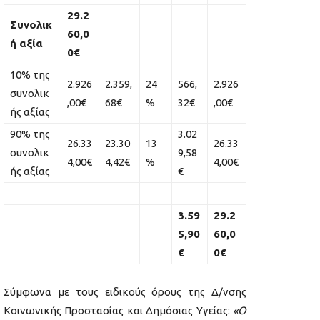
29.2
Συνολικ
60,0
ή αξία
0€
10% της
2.926
2.359,
24
566,
2.926
συνολικ
,00€
68€
%
32€
,00€
ής αξίας
90% της
3.02
26.33
23.30
13
26.33
συνολικ
9,58
4,00€
4,42€
%
4,00€
ής αξίας
€
3.59
29.2
5,90
60,0
€
0€
Σύμφωνα με τους ειδικούς όρους της Δ/νσης
Κοινωνικής Προστασίας και Δημόσιας Υγείας:
«Ο