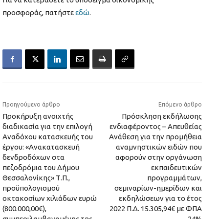
προσφοράς, πατήστε
εδώ
.
Προηγούμενο άρθρο
Επόμενο άρθρο
Προκήρυξη ανοιχτής
Πρόσκληση εκδήλωσης
διαδικασία για την επιλογή
ενδιαφέροντος – Απευθείας
Αναδόχου κατασκευής του
Ανάθεση για την προμήθεια
έργου: «Ανακατασκευή
αναμνηστικών ειδών που
δενδροδόχων στα
αφορούν στην οργάνωση
πεζοδρόμια του Δήμου
εκπαιδευτικών
Θεσσαλονίκης» Τ.Π.,
προγραμμάτων,
προϋπολογισμού
σεμιναρίων-ημερίδων και
οκτακοσίων χιλιάδων ευρώ
εκδηλώσεων για το έτος
(800.000,00€),
2022 Π.Δ. 15.305,94€ με ΦΠΑ
συμπεριλαμβανομένης της
24%