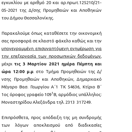
εγκυκλίου με αριθμό 20 και αρ.πρωτ.125210/21-
05-2021 της Δ/σης Προμηθειών και Αποθηκών
του Δήμου Θεσσαλονίκης.
Παρακαλούμε όπως καταθέσετε την οικονομική
σας προσφορά σε κλειστό φάκελο καθώς και την
υπογεγραμμένη επισυναπτόμενη ενημέρωση για
την επεξεργασία των προσωπικών δεδομένων
,
μέχρι
τις 3 Μαρτίου 2021 ημέρα Πέμπτη και
ώρα 12:00 μ.μ
. στο Τμήμα Προμηθειών της Δ/
νσης Προμηθειών και Αποθηκών, Δημαρχιακό
Μέγαρο Βασ. Γεωργίου Α΄1 ΤΚ 54636, Κτίριο Β΄
1
1ος όροφος γραφείο 109
Β, αρμόδιος υπάλληλος:
Μοναστηρίδου Αλεξάνδρα τηλ. 2313 317249.
Επιπρόσθετα, προς απόδειξη της μη συνδρομής
των λόγων αποκλεισμού από διαδικασίες