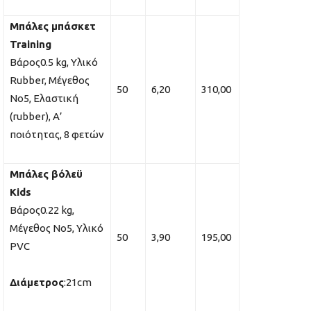
Μπάλες μπάσκετ
Training
Βάρος0.5 kg, Υλικό
Rubber, Μέγεθος
50
6,20
310,00
No5, Ελαστική
(rubber), Α’
ποιότητας, 8 φετών
Μπάλες βόλεϋ
Kids
Βάρος0.22 kg,
Μέγεθος No5, Υλικό
50
3,90
195,00
PVC
Διάμετρος
:21cm