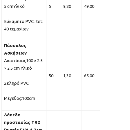
5 cmΥλικό
5
9,80
49,00
Εύκαμπτο PVC, Σετ:
40 τεμαχίων
Πάσσαλος
Ασκήσεων
Διαστάσεις100 × 2.5
× 2.5 cm Υλικό
50
1,30
65,00
Σκληρό PVC
Μέγεθος:100cm
Δάπεδο
προστασίας TRD
Puzzle EVA 1.2cm