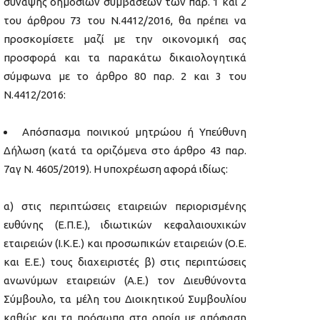
σύναψης δημοσίων συμβάσεων των παρ. 1 και 2
του άρθρου 73 του Ν.4412/2016, θα πρέπει να
προσκομίσετε μαζί με την οικονομική σας
προσφορά και τα παρακάτω δικαιολογητικά
σύμφωνα με το άρθρο 80 παρ. 2 και 3 του
Ν.4412/2016:
Απόσπασμα ποινικού μητρώου ή Υπεύθυνη
Δήλωση (κατά τα οριζόμενα στο άρθρο 43 παρ.
7αγ Ν. 4605/2019). Η υποχρέωση αφορά ιδίως:
α) στις περιπτώσεις εταιρειών περιορισμένης
ευθύνης (Ε.Π.Ε.), ιδιωτικών κεφαλαιουχικών
εταιρειών (Ι.Κ.Ε.) και προσωπικών εταιρειών (Ο.Ε.
και Ε.Ε.) τους διαχειριστές β) στις περιπτώσεις
ανωνύμων εταιρειών (Α.Ε.) τον Διευθύνοντα
Σύμβουλο, τα μέλη του Διοικητικού Συμβουλίου
καθώς και τα πρόσωπα στα οποία με απόφαση