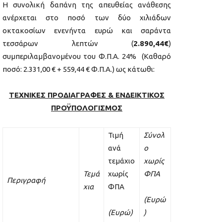
Η συνολική δαπάνη της απευθείας ανάθεσης
ανέρχεται στο ποσό των δύο χιλιάδων
οκτακοσίων ενενήντα ευρώ και σαράντα
τεσσάρων λεπτών (
2.890,44€
)
συμπεριλαμβανομένου του Φ.Π.Α. 24% (Καθαρό
ποσό: 2.331,00 € + 559,44 € Φ.Π.Α.) ως κάτωθι:
ΤΕΧΝΙΚΕΣ ΠΡΟΔΙΑΓΡΑΦΕΣ & ΕΝΔΕΙΚΤΙΚΟΣ
ΠΡΟΫΠΟΛΟΓΙΣΜΟΣ
Τιμή
Σύνολ
ανά
ο
τεμάχιο
χωρίς
Τεμά
χωρίς
ΦΠΑ
Περιγραφή
χια
ΦΠΑ
(Ευρώ
(Ευρώ)
)