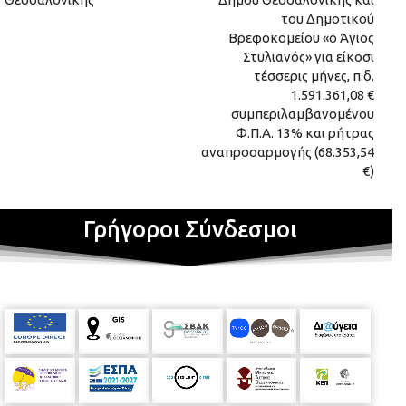
του Δημοτικού
Βρεφοκομείου «ο Άγιος
Στυλιανός» για είκοσι
τέσσερις μήνες, π.δ.
1.591.361,08 €
συμπεριλαμβανομένου
Φ.Π.Α. 13% και ρήτρας
αναπροσαρμογής (68.353,54
€)
Γρήγοροι Σύνδεσμοι