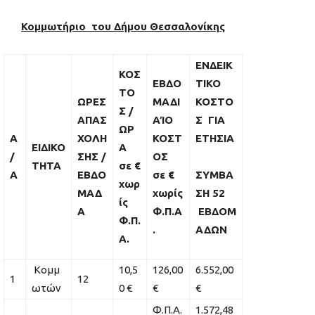
Κομμωτήριο του Δήμου Θεσσαλονίκης
ΕΝΔΕΙΚ
ΚΟΣ
ΕΒΔΟ
ΤΙΚΟ
ΤΟ
ΩΡΕΣ
ΜΑΔΙ
ΚΟΣΤΟ
Σ /
ΑΠΑΣ
ΑΊΟ
Σ ΓΙΑ
ΩΡ
Α
ΧΟΛΗ
ΚΟΣΤ
ΕΤΗΣΙΑ
ΕΙΔΙΚΟ
Α
/
ΣΗΣ
/
ΟΣ
ΤΗΤΑ
σε €
Α
ΕΒΔΟ
σε €
ΣΥΜΒΑ
χωρ
ΜΑΔ
χωρίς
ΣΗ 52
ίς
Α
Φ.Π.Α
ΕΒΔΟΜ
Φ.Π.
.
ΑΔΩΝ
Α.
Κομμ
10,5
126,00
6.552,00
1
12
ωτών
0 €
€
€
Φ.Π.Α.
1.572,48