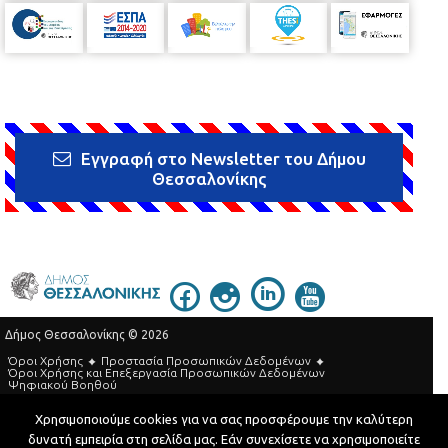
Εγγραφή στο Newsletter του Δήμου
Θεσσαλονίκης
Δήμος Θεσσαλονίκης © 2026
Όροι Χρήσης
Προστασία Προσωπικών Δεδομένων
Όροι Xρήσης και Eπεξεργασία Προσωπικών Δεδομένων
Ψηφιακού Βοηθού
Τηλεφωνικός Κατάλογος
Χρησιμοποιούμε cookies για να σας προσφέρουμε την καλύτερη
δυνατή εμπειρία στη σελίδα μας. Εάν συνεχίσετε να χρησιμοποιείτε