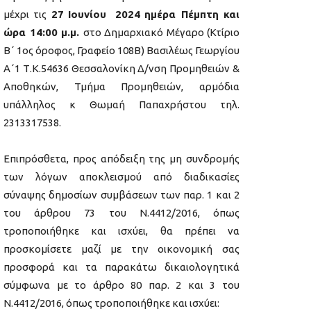
μέχρι τις
27
Ιουνίου
2024
ημέρα Πέμπτη και
ώρα 14:00 μ.μ.
στο Δημαρχιακό Μέγαρο (Κτίριο
Β΄ 1ος όροφος, Γραφείο 108Β) Βασιλέως Γεωργίου
Α΄1 Τ.Κ.54636 Θεσσαλονίκη Δ/νση Προμηθειών &
Αποθηκών, Τμήμα Προμηθειών, αρμόδια
υπάλληλος κ Θωμαή Παπαχρήστου τηλ.
2313317538.
Επιπρόσθετα, προς απόδειξη της μη συνδρομής
των λόγων αποκλεισμού από διαδικασίες
σύναψης δημοσίων συμβάσεων των παρ. 1 και 2
του άρθρου 73 του Ν.4412/2016, όπως
τροποποιήθηκε και ισχύει, θα πρέπει να
προσκομίσετε μαζί με την οικονομική σας
προσφορά και τα παρακάτω δικαιολογητικά
σύμφωνα με το άρθρο 80 παρ. 2 και 3 του
Ν.4412/2016, όπως τροποποιήθηκε και ισχύει: