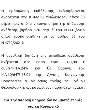
Η πρόσκληση εκδήλωσης ενδιαφέροντος
αναρτάται στο ΚΗΜΔΗΣ τουλάχιστον πέντε (5)
μέρες πριν από την κοινοποίηση της απόφασης
α
ανάθεσης (άρθρο 120 παρ.3
του Ν.4412/2016
όπως τροποποιήθηκε με το άρθρο 53 του
Ν.4782/2021).
Η συνολική δαπάνη της απευθείας ανάθεσης
ανέρχεται στο ποσό των 8.124,48 €
συμπ.Φ.Π.Α.24% και θα βαρύνει τον
Κ.Α:60/6473.15.01 της Δ/νσης Κοινωνικής
Προστασίας & Δημόσιας Υγείας του Δήμου
Θεσσαλονίκης ως κάτωθι τον παρακάτω πίνακα :
Για την
παροχή υπηρεσιών Κομμωτή /τριάς
για το Κοινωνικό