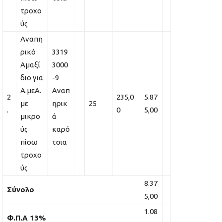
τροχο
ύς
Αναπη
ρικό
3319
Αμαξί
3000
διο για
-9
Α.μεΑ.
Αναπ
2
235,0
5.87
με
ηρικ
25
.
0
5,00
μικρο
ά
ύς
καρό
πίσω
τσια
τροχο
ύς
8.37
Σύνολο
5,00
1.08
Φ.Π.Α 13%