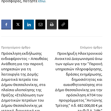
προσφοράς, πατήστε
εδώ
.
Προηγούμενο άρθρο
Επόμενο άρθρο
Πρόσκληση εκδήλωσης
Προκήρυξη Ηλεκτρονικού
ενδιαφέροντος – Απευθείας
Ανοικτού Διαγωνισμού άνω
Ανάθεση για την παροχή
των ορίων για την “Παροχή
υπηρεσιών για τη
υπηρεσιών πληροφόρησης,
λειτουργία της Δομής:
δράσεις ενημέρωσης,
Δημοτικά Ιατρεία του
δημοσιότητας και
Δήμου Θεσσαλονίκης, στα
ευαισθητοποίησης στο
πλαίσια υλοποίησης της
Δήμο Θεσσαλονίκης για την
Πράξης «Στελέχωση των
πρόσκληση ΑΤ04 του
Δημοτικών Ιατρείων του
προγράμματος “Αντώνης
Δήμου Θεσσαλονίκης με
Τρίτσης” π.δ. 682.000,00 € με
ιατρικό, διοικητικό και
το Φ.Π.Α. 24%”