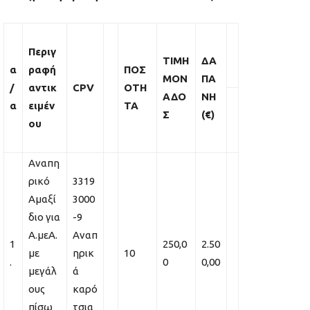
Περιγ
ΤΙΜΗ
ΔΑ
α
ραφή
ΠΟΣ
ΜΟΝ
ΠΑ
/
αντικ
CPV
ΟΤΗ
ΑΔΟ
ΝΗ
α
ειμέν
ΤΑ
Σ
(
€
)
ου
Αναπη
ρικό
3319
Αμαξί
3000
διο για
-9
Α.μεΑ.
Αναπ
1
250,0
2.50
με
ηρικ
10
.
0
0,00
μεγάλ
ά
ους
καρό
πίσω
τσια