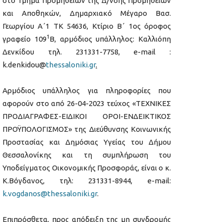
στο Τμήμα Προμηθειών της Δ/νσης Προμηθειών
και Αποθηκών, Δημαρχιακό Μέγαρο Βασ.
Γεωργίου Α΄1 ΤΚ 54636, Κτίριο Β΄ 1ος όροφος
1
γραφείο 109
Β, αρμόδιος υπάλληλος: Καλλιόπη
Δενκίδου τηλ. 231331-7758, e-mail :
k.denkidou@
thessaloniki
.
gr
.
Αρμόδιος υπάλληλος για πληροφορίες που
αφορούν στο από 26-04-2023 τεύχος «ΤΕΧΝΙΚΕΣ
ΠΡΟΔΙΑΓΡΑΦΕΣ-ΕΙΔΙΚΟΙ ΟΡΟΙ-ΕΝΔΕΙΚΤΙΚΟΣ
ΠΡΟΫΠΟΛΟΓΙΣΜΟΣ» της Διεύθυνσης Κοινωνικής
Προστασίας και Δημόσιας Υγείας του Δήμου
Θεσσαλονίκης και τη συμπλήρωση του
Υποδείγματος Οικονομικής Προσφοράς, είναι ο κ.
Κ.Βόγδανος, τηλ: 231331-8944, e-mail:
k.vogdanos@thessaloniki.gr
.
Επιπρόσθετα, προς απόδειξη της μη συνδρομής