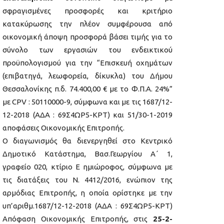
σφραγισμένες προσφορές και κριτήριο
κατακύρωσης την πλέον συμφέρουσα από
οικονομική άποψη προσφορά βάσει τιμής για το
σύνολο των εργασιών του ενδεικτικού
προϋπολογισμού για την “Επισκευή οχημάτων
(επιβατηγά, λεωφορεία, δίκυκλα) του Δήμου
Θεσσαλονίκης π.δ. 74.400,00 € με το Φ.Π.Α. 24%”
με CPV : 50110000-9, σύμφωνα και με τις 1687/12-
12-2018 (ΑΔΑ : 69Σ4ΩΡ5-ΚΡΤ) και 51/30-1-2019
αποφάσεις Οικονομικής Επιτροπής.
Ο διαγωνισμός θα διενεργηθεί στο Κεντρικό
Δημοτικό Κατάστημα, Βασ.Γεωργίου A΄ 1,
γραφείο 020, κτίριο Ε ημιώροφος, σύμφωνα με
τις διατάξεις του Ν. 4412/2016, ενώπιον της
αρμόδιας Επιτροπής, η οποία ορίστηκε με την
υπ’αριθμ.1687/12-12-2018 (ΑΔΑ : 69Σ4ΩΡ5-ΚΡΤ)
Απόφαση Οικονομικής Επιτροπής, στις
25-2-