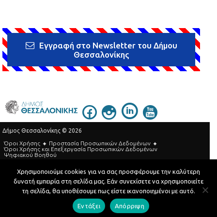
Εγγραφή στο Newsletter του Δήμου
Θεσσαλονίκης
Δήμος Θεσσαλονίκης © 2026
Όροι Χρήσης
Προστασία Προσωπικών Δεδομένων
Όροι Xρήσης και Eπεξεργασία Προσωπικών Δεδομένων
Ψηφιακού Βοηθού
Τηλεφωνικός Κατάλογος
Χρησιμοποιούμε cookies για να σας προσφέρουμε την καλύτερη
δυνατή εμπειρία στη σελίδα μας. Εάν συνεχίσετε να χρησιμοποιείτε
Developed by
MyCompany Projects
τη σελίδα, θα υποθέσουμε πως είστε ικανοποιημένοι με αυτό.
Εντάξει
Απόρριψη