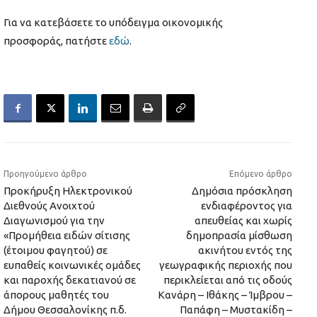
Για να κατεβάσετε το υπόδειγμα οικονομικής
προσφοράς, πατήστε
εδώ
.
Προηγούμενο άρθρο
Επόμενο άρθρο
Προκήρυξη Ηλεκτρονικού
Δημόσια πρόσκληση
Διεθνούς Ανοιχτού
ενδιαφέροντος για
Διαγωνισμού για την
απευθείας και χωρίς
«Προμήθεια ειδών σίτισης
δημοπρασία μίσθωση
(έτοιμου φαγητού) σε
ακινήτου εντός της
ευπαθείς κοινωνικές ομάδες
γεωγραφικής περιοχής που
και παροχής δεκατιανού σε
περικλείεται από τις οδούς
άπορους μαθητές του
Κανάρη – Ιθάκης – Ίμβρου –
Δήμου Θεσσαλονίκης π.δ.
Παπάφη – Μυστακίδη –