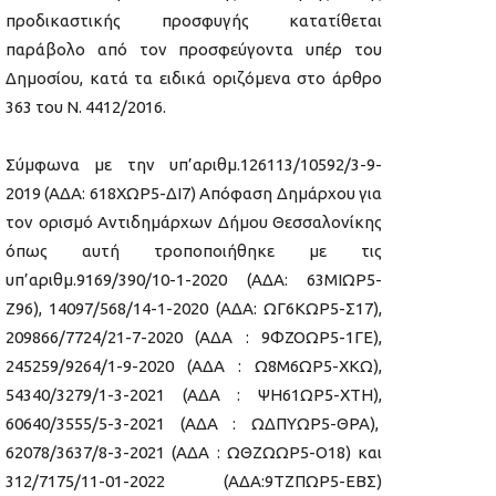
προδικαστικής προσφυγής κατατίθεται
παράβολο από τον προσφεύγοντα υπέρ του
Δημοσίου, κατά τα ειδικά οριζόμενα στο άρθρο
363 του Ν. 4412/2016.
Σύμφωνα με την υπ’αριθμ.126113/10592/3-9-
2019 (ΑΔΑ: 618ΧΩΡ5-ΔΙ7) Απόφαση Δημάρχου για
τον ορισμό Αντιδημάρχων Δήμου Θεσσαλονίκης
όπως αυτή τροποποιήθηκε με τις
υπ’αριθμ.9169/390/10-1-2020 (ΑΔΑ: 63ΜΙΩΡ5-
Ζ96), 14097/568/14-1-2020 (ΑΔΑ: ΩΓ6ΚΩΡ5-Σ17),
209866/7724/21-7-2020 (ΑΔΑ : 9ΦΖΟΩΡ5-1ΓΕ),
245259/9264/1-9-2020 (ΑΔΑ : Ω8Μ6ΩΡ5-ΧΚΩ),
54340/3279/1-3-2021 (ΑΔΑ : ΨΗ61ΩΡ5-ΧΤΗ),
60640/3555/5-3-2021 (ΑΔΑ : ΩΔΠΥΩΡ5-ΘΡΑ),
62078/3637/8-3-2021 (ΑΔΑ : ΩΘΖΩΩΡ5-Ο18) και
312/7175/11-01-2022 (ΑΔΑ:9ΤΖΠΩΡ5-ΕΒΣ)