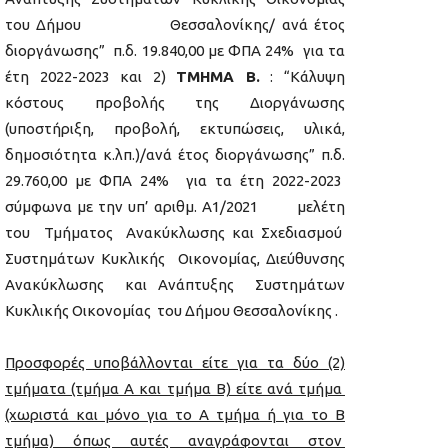
του Δήμου Θεσσαλονίκης/ ανά έτος
διοργάνωσης” π.δ. 19.840,00 με ΦΠΑ 24% για τα
έτη 2022-2023 και 2)
ΤΜΗΜΑ Β.
: “Κάλυψη
κόστους προβολής της Διοργάνωσης
(υποστήριξη, προβολή, εκτυπώσεις, υλικά,
δημοσιότητα κ.λπ.)/ανά έτος διοργάνωσης” π.δ.
29.760,00 με ΦΠΑ 24% για τα έτη 2022-2023
σύμφωνα με την υπ’ αριθμ. Α1/2021 μελέτη
του Τμήματος Ανακύκλωσης και Σχεδιασμού
Συστημάτων Κυκλικής Οικονομίας, Διεύθυνσης
Ανακύκλωσης και Ανάπτυξης Συστημάτων
Κυκλικής Οικονομίας του Δήμου Θεσσαλονίκης .
Προσφορές υποβάλλονται είτε για τα δύο (2)
τμήματα (τμήμα Α και τμήμα Β) είτε ανά τμήμα
(χωριστά και μόνο για το Α τμήμα ή για το Β
τμήμα) όπως αυτές αναγράφονται στον