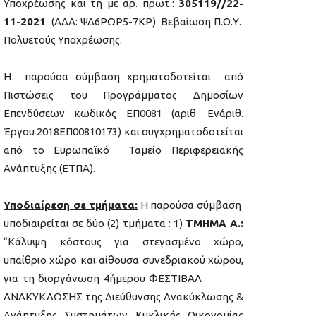
Υποχρέωσης και τη με αρ. πρωτ.:
305119//22-
11-2021
(ΑΔΑ: ΨΔ6ΡΩΡ5-7ΚΡ) Βεβαίωση Π.Ο.Υ.
Πολυετούς Υποχρέωσης.
Η παρούσα σύμβαση χρηματοδοτείται από
Πιστώσεις του Προγράμματος Δημοσίων
Επενδύσεων κωδικός ΕΠ0081 (αριθ. Ενάριθ.
Έργου 2018ΕΠ00810173) και συγχρηματοδοτείται
από το Ευρωπαϊκό Ταμείο Περιφερειακής
Ανάπτυξης (ΕΤΠΑ).
Υποδιαίρεση σε τμήματα:
Η παρούσα σύμβαση
υποδιαιρείται σε δύο (2) τμήματα : 1)
ΤΜΗΜΑ Α.:
“Κάλυψη κόστους για στεγασμένο χώρο,
υπαίθριο χώρο και αίθουσα συνεδριακού χώρου,
για τη διοργάνωση 4ήμερου ΦΕΣΤΙΒΑΛ
ΑΝΑΚΥΚΛΩΣΗΣ της Διεύθυνσης Ανακύκλωσης &
Ανάπτυξης Συστημάτων Κυκλικής Οικονομίας