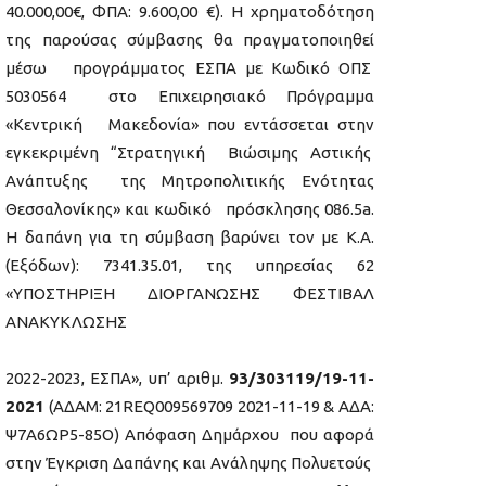
40.000,00€, ΦΠΑ: 9.600,00 €). Η χρηματοδότηση
της παρούσας σύμβασης θα πραγματοποιηθεί
μέσω προγράμματος ΕΣΠΑ με Κωδικό ΟΠΣ
5030564 στο Επιχειρησιακό Πρόγραμμα
«Κεντρική Μακεδονία» που εντάσσεται στην
εγκεκριμένη “Στρατηγική Βιώσιμης Αστικής
Ανάπτυξης της Μητροπολιτικής Ενότητας
Θεσσαλονίκης» και κωδικό πρόσκλησης 086.5a.
Η δαπάνη για τη σύμβαση βαρύνει τον με Κ.Α.
(Εξόδων): 7341.35.01, της υπηρεσίας 62
«ΥΠΟΣΤΗΡΙΞΗ ΔΙΟΡΓΑΝΩΣΗΣ ΦΕΣΤΙΒΑΛ
ΑΝΑΚΥΚΛΩΣΗΣ
2022-2023, ΕΣΠΑ», υπ’ αριθμ.
93/303119/19-11-
2021
(ΑΔΑΜ: 21REQ009569709 2021-11-19 & ΑΔΑ:
Ψ7Α6ΩΡ5-85Ο) Απόφαση Δημάρχου που αφορά
στην Έγκριση Δαπάνης και Ανάληψης Πολυετούς