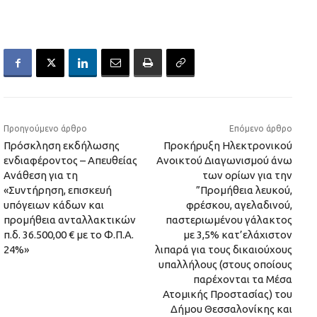
Προηγούμενο άρθρο
Επόμενο άρθρο
Πρόσκληση εκδήλωσης
Προκήρυξη Ηλεκτρονικού
ενδιαφέροντος – Απευθείας
Ανοικτού Διαγωνισμού άνω
Ανάθεση για τη
των ορίων για την
«Συντήρηση, επισκευή
”Προμήθεια λευκού,
υπόγειων κάδων και
φρέσκου, αγελαδινού,
προμήθεια ανταλλακτικών
παστεριωμένου γάλακτος
π.δ. 36.500,00 € με το Φ.Π.Α.
με 3,5% κατ’ελάχιστον
24%»
λιπαρά για τους δικαιούχους
υπαλλήλους (στους οποίους
παρέχονται τα Μέσα
Ατομικής Προστασίας) του
Δήμου Θεσσαλονίκης και