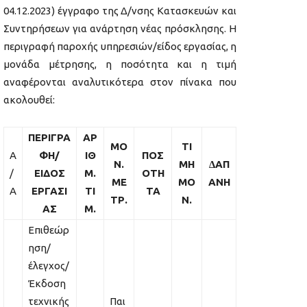
04.12.2023) έγγραφο της Δ/νσης Κατασκευών και
Συντηρήσεων για ανάρτηση νέας πρόσκλησης. Η
περιγραφή παροχής υπηρεσιών/είδος εργασίας, η
μονάδα μέτρησης, η ποσότητα και η τιμή
αναφέρονται αναλυτικότερα στον πίνακα που
ακολουθεί:
ΠΕΡΙΓΡΑ
ΑΡ
ΜΟ
ΤΙ
Α
ΦΗ/
ΙΘ
ΠΟΣ
Ν.
ΜΗ
∆ΑΠ
/
ΕΙΔΟΣ
Μ.
ΟΤΗ
ΜΕ
ΜΟ
ΑΝΗ
Α
ΕΡΓΑΣΙ
ΤΙ
ΤΑ
ΤΡ.
Ν.
ΑΣ
Μ.
Επιθεώρ
ηση/
έλεγχος/
Έκδοση
τεχνικής
Παι