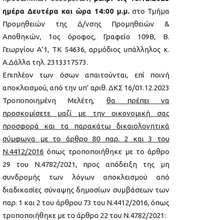
ημέρα Δευτέρα και ώρα 14:00 μ.μ.
στο Τμήμα
Προμηθειών της Δ/νσης Προμηθειών &
Αποθηκών, 1ος όροφος, Γραφείο 109Β, Β.
Γεωργίου Α’1, ΤΚ 54636, αρμόδιος υπάλληλος κ.
Α.Δάλλα τηλ. 2313317573.
Επιπλέον των όσων απαιτούνται, επί ποινή
αποκλεισμού, από την υπ’ αριθ. ΔΚΣ 16/01.12.2023
Τροποποιημένη Μελέτη,
θα πρέπει να
προσκομίσετε μαζί με την οικονομική σας
προσφορά και τα παρακάτω δικαιολογητικά
σύμφωνα με το άρθρο 80 παρ. 2 και 3 του
Ν.4412/2016
όπως τροποποιήθηκε με το άρθρο
29 του Ν.4782/2021, προς απόδειξη της μη
συνδρομής των λόγων αποκλεισμού από
διαδικασίες σύναψης δημοσίων συμβάσεων των
παρ. 1 και 2 του άρθρου 73 του Ν.4412/2016, όπως
τροποποιήθηκε με το άρθρο 22 του Ν.4782/2021: