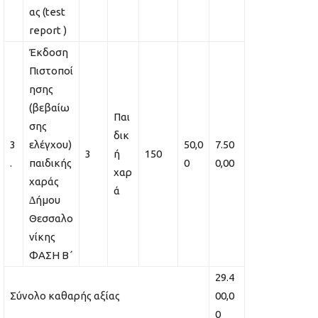
ας (test
report )
Έκδοση
Πιστοποί
ησης
(βεβαίω
Παι
σης
δικ
3
ελέγχου)
50,0
7.50
3
ή
150
.
παιδικής
0
0,00
χαρ
χαράς
ά
∆ήµου
Θεσσαλο
νίκης
ΦΑΣΗ Β΄
29.4
Σύνολο καθαρής αξίας
00,0
0