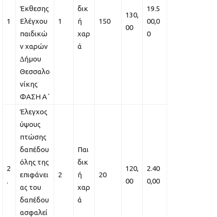
Έκθεσης
δικ
19.5
130,
1
Ελέγχου
1
ή
150
00,0
00
παιδικώ
χαρ
0
ν χαρών
ά
∆ήµου
Θεσσαλο
νίκης
ΦΑΣΗ Α΄
Έλεγχος
ύψους
πτώσης
δαπέδου
Παι
όλης της
δικ
2
120,
2.40
επιφάνει
2
ή
20
.
00
0,00
ας του
χαρ
δαπέδου
ά
ασφαλεί