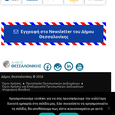
Εγγραφή στο Newsletter του Δήμου
Θεσσαλονίκης
Δήμος Θεσσαλονίκης © 2026
Όροι Χρήσης
Προστασία Προσωπικών Δεδομένων
Όροι Xρήσης και Eπεξεργασία Προσωπικών Δεδομένων
Ψηφιακού Βοηθού
Τηλεφωνικός Κατάλογος
Χρησιμοποιούμε cookies για να σας προσφέρουμε την καλύτερη
δυνατή εμπειρία στη σελίδα μας. Εάν συνεχίσετε να χρησιμοποιείτε
Developed by
MyCompany Projects
τη σελίδα, θα υποθέσουμε πως είστε ικανοποιημένοι με αυτό.