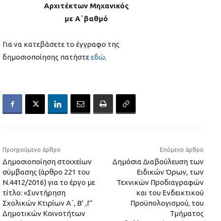
Αρχιτέκτων Μηχανικός
με Α΄βαθμό
Για να κατεβάσετε το έγγραφο της
δημοσιοποίησης πατήστε
εδώ
.
Προηγούμενο άρθρο
Επόμενο άρθρο
Δημοσιοποίηση στοιχείων
Δημόσια Διαβούλευση των
σύμβασης (άρθρο 221 του
Ειδικών Όρων, των
Ν.4412/2016) για το έργο με
Τεχνικών Προδιαγραφών
τίτλο: «Συντήρηση
και του Ενδεικτικού
Σχολικών Κτιρίων Α΄, Β’ ,Γ’
Προϋπολογισμού, του
Δημοτικών Κοινοτήτων
Τμήματος