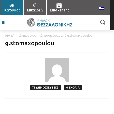
Κάτοικος
Επιχειρείν
Επισκέπτης
Αρχική
Δημιουργοί
Δημοσιεύσεις από g.stomaxopoulou
g.stomaxopoulou
73 ΔΗΜΟΣΙΕΥΣΕΙΣ
0 ΣΧΟΛΙΑ