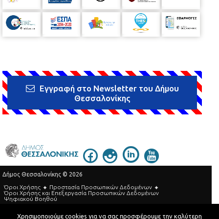
Εγγραφή στο Newsletter του Δήμου
Θεσσαλονίκης
Δήμος Θεσσαλονίκης © 2026
Όροι Χρήσης
Προστασία Προσωπικών Δεδομένων
Όροι Xρήσης και Eπεξεργασία Προσωπικών Δεδομένων
Ψηφιακού Βοηθού
Τηλεφωνικός Κατάλογος
Χρησιμοποιούμε cookies για να σας προσφέρουμε την καλύτερη