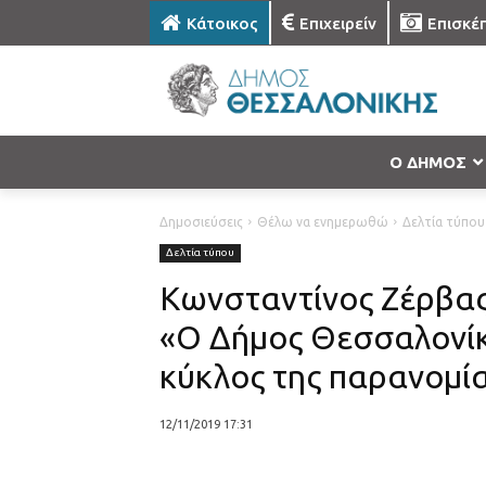
Κάτοικος
Επιχειρείν
Επισκέ
Ο ΔΗΜΟΣ
Δημοσιεύσεις
Θέλω να ενημερωθώ
Δελτία τύπου
Δελτία τύπου
Κωνσταντίνος Ζέρβας 
«Ο Δήμος Θεσσαλονίκη
κύκλος της παρανομί
12/11/2019 17:31