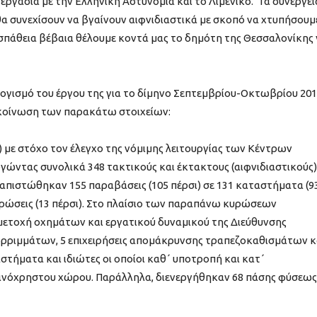
ργασία με την Ελληνική Αστυνομία και το Λιμενικό. Τα συνεργεί
θα συνεχίσουν να βγαίνουν αιφνιδιαστικά με σκοπό να χτυπήσουμ
ροσπάθεια βέβαια θέλουμε κοντά μας το δημότη της Θεσσαλονίκης 
γισμό του έργου της για το δίμηνο Σεπτεμβρίου-Οκτωβρίου 201
κοίνωση των παρακάτω στοιχείων:
) με στόχο τον έλεγχο της νόμιμης λειτουργίας των Κέντρων
εργώντας συνολικά 348 τακτικούς και έκτακτους (αιφνιδιαστικούς)
 διαπιστώθηκαν 155 παραβάσεις (105 πέρσι) σε 131 καταστήματα (9
κυρώσεις (13 πέρσι). Στο πλαίσιο των παραπάνω κυρώσεων
μετοχή οχημάτων και εργατικού δυναμικού της Διεύθυνσης
ρριμμάτων, 5 επιχειρήσεις απομάκρυνσης τραπεζοκαθισμάτων κ
τήματα και ιδιώτες οι οποίοι καθ΄ υποτροπή και κατ΄
ινόχρηστου χώρου. Παράλληλα, διενεργήθηκαν 68 πάσης φύσεως