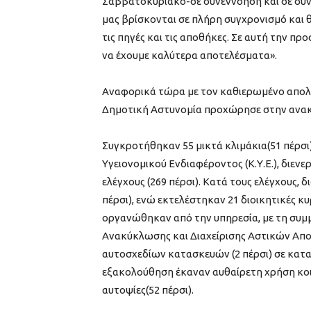
Σαββατοκύριακο-σε συνεννόηση και σε συνε
μας βρίσκονται σε πλήρη συγχρονισμό και 
τις πηγές και τις αποθήκες. Σε αυτή την π
να έχουμε καλύτερα αποτελέσματα».
Αναφορικά τώρα με τον καθιερωμένο απολο
Δημοτική Αστυνομία προχώρησε στην ανα
Συγκροτήθηκαν 55 μικτά κλιμάκια(51 πέρσι
Υγειονομικού Ενδιαφέροντος (Κ.Υ.Ε.), διεν
ελέγχους (269 πέρσι). Κατά τους ελέγχους,
πέρσι), ενώ εκτελέστηκαν 21 διοικητικές 
οργανώθηκαν από την υπηρεσία, με τη συμ
Ανακύκλωσης και Διαχείρισης Αστικών Απο
αυτοσχεδίων κατασκευών (2 πέρσι) σε κατασ
εξακολούθηση έκαναν αυθαίρετη χρήση κο
αυτοψίες(52 πέρσι).