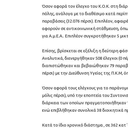
Όσον αφορά τον έλεγχο του Κ.Ο.Κ. στη δι
πόλης, ανάλογα με το διαθέσιμο κατά περ
παραβάσεις (32.076 πέρσι). Επιπλέον, αφαιρ
αφορούν σε αντικοινωνική στάθμευση, όπως 
για Α.μ.Ε.Α.. Επιπλέον συγκροτήθηκαν 5 μικ
Επίσης, βρίσκεται σε εξέλιξη η δεύτερη φά
Αναλυτικά, διενεργήθηκαν 508 έλεγχοι (0 π
διαπιστώθηκαν και βεβαιώθηκαν 79 παραβάσ
πέρσι) με την Διεύθυνση Υγείας της Π.Κ.Μ, ό
Όσον αφορά τους ελέγχους για το παράνομο
μόλις πέρσι), υπό την εποπτεία του Συντο
διάρκεια των οποίων πραγματοποιήθηκαν 1
ενώ επιβλήθηκαν συνολικά 38 διοικητικά π
Κατά το ίδιο χρονικό διάστημα , σε 362 κα