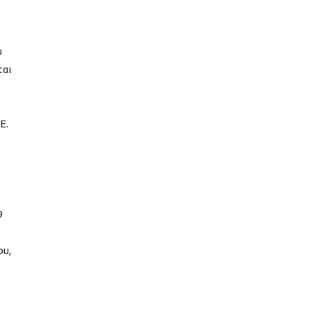
υ
ται
Ε.
9
ου,