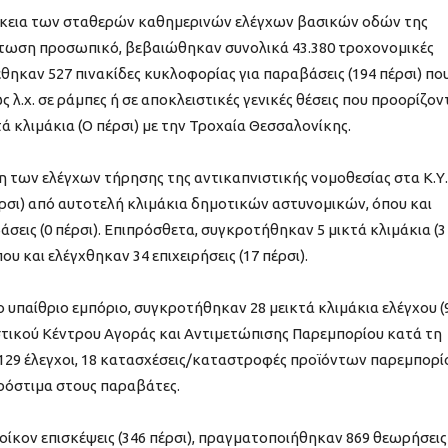
άρκεια των σταθερών καθημερινών ελέγχων βασικών οδών της
ίπτωση προσωπικό, βεβαιώθηκαν συνολικά 43.380 τροχονομικές
έθηκαν 527 πινακίδες κυκλοφορίας για παραβάσεις (194 πέρσι) πο
λ.χ. σε ράμπες ή σε αποκλειστικές γενικές θέσεις που προορίζον
τά κλιμάκια (Ο πέρσι) με την Τροχαία Θεσσαλονίκης.
ση των ελέγχων τήρησης της αντικαπνιστικής νομοθεσίας στα Κ.Υ.
έρσι) από αυτοτελή κλιμάκια δημοτικών αστυνομικών, όπου και
εις (0 πέρσι). Επιπρόσθετα, συγκροτήθηκαν 5 μικτά κλιμάκια (3
που και ελέγχθηκαν 34 επιχειρήσεις (17 πέρσι).
 υπαίθριο εμπόριο, συγκροτήθηκαν 28 μεικτά κλιμάκια ελέγχου (
νιστικού Κέντρου Αγοράς και Αντιμετώπισης Παρεμπορίου κατά τη
29 έλεγχοι, 18 κατασχέσεις/καταστροφές προϊόντων παρεμπορί
ρόστιμα στους παραβάτες.
τ΄οίκον επισκέψεις (346 πέρσι), πραγματοποιήθηκαν 869 θεωρήσεις