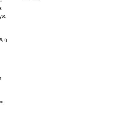
α
ε
για
9, η
3
αι