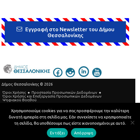
Εγγραφή στο Newsletter του Δήμου
Θεσσαλονίκης
Δήμος Θεσσαλονίκης © 2026
Όροι Χρήσης
Προστασία Προσωπικών Δεδομένων
Όροι Xρήσης και Eπεξεργασία Προσωπικών Δεδομένων
Ψηφιακού Βοηθού
Τηλεφωνικός Κατάλογος
Χρησιμοποιούμε cookies για να σας προσφέρουμε την καλύτερη
δυνατή εμπειρία στη σελίδα μας. Εάν συνεχίσετε να χρησιμοποιείτε
Developed by
MyCompany Projects
τη σελίδα, θα υποθέσουμε πως είστε ικανοποιημένοι με αυτό.
Εντάξει
Απόρριψη