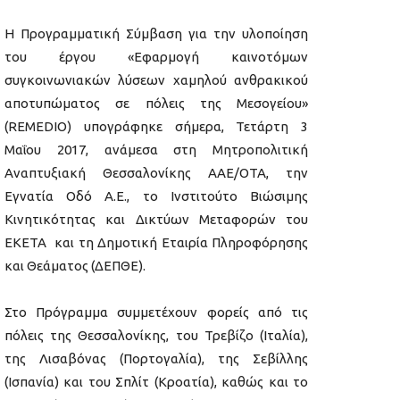
Η Προγραμματική Σύμβαση για την υλοποίηση
του έργου «Εφαρμογή καινοτόμων
συγκοινωνιακών λύσεων χαμηλού ανθρακικού
αποτυπώματος σε πόλεις της Μεσογείου»
(REMEDIO) υπογράφηκε σήμερα, Τετάρτη 3
Μαΐου 2017, ανάμεσα στη Μητροπολιτική
Αναπτυξιακή Θεσσαλονίκης ΑAE/OTA, την
Εγνατία Οδό Α.Ε., το Ινστιτούτο Βιώσιμης
Κινητικότητας και Δικτύων Μεταφορών του
ΕΚΕΤΑ και τη Δημοτική Εταιρία Πληροφόρησης
και Θεάματος (ΔΕΠΘΕ).
Στο Πρόγραμμα συμμετέχουν φορείς από τις
πόλεις της Θεσσαλονίκης, του Τρεβίζο (Ιταλία),
της Λισαβόνας (Πορτογαλία), της Σεβίλλης
(Ισπανία) και του Σπλίτ (Κροατία), καθώς και το