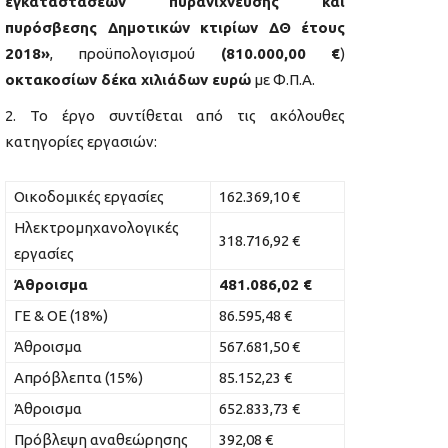
εγκαταστάσεων πυρανίχνευσης και
πυρόσβεσης Δημοτικών κτιρίων ΔΘ έτους
2018»
, προϋπολογισμού
(810.000,00
€
)
οκτακοσίων δέκα χιλιάδων ευρώ
με Φ.Π.Α.
Το έργο συντίθεται από τις ακόλουθες
κατηγορίες εργασιών:
Οικοδομικές εργασίες
162.369,10 €
Ηλεκτρομηχανολογικές
318.716,92 €
εργασίες
Άθροισμα
481.086,02 €
ΓΕ & ΟΕ (18%)
86.595,48 €
Άθροισμα
567.681,50 €
Απρόβλεπτα (15%)
85.152,23 €
Άθροισμα
652.833,73 €
Πρόβλεψη αναθεώρησης
392,08 €