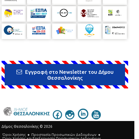
Εγγραφή στο Newsletter του Δήμου
Θεσσαλονίκης
Δήμος Θεσσαλονίκης © 2026
Όροι Χρήσης
Προστασία Προσωπικών Δεδομένων
Όροι Xρήσης και Eπεξεργασία Προσωπικών Δεδομένων