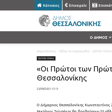
Κάτοικος
Επιχειρείν
Επισκέ
Ο ΔΗΜΟΣ
Δημοσιεύσεις
Θέλω να ενημερωθώ
Δελτία τύπου
Δελτία τύπου
«Οι Πρώτοι των Πρώτ
Θεσσαλονίκης
25/09/2023 15:13
Ο Δήμαρχος Θεσσαλονίκης Κωνσταντίνος Ζ
Νικόλαος Ζεϊμπέκης θα βραβεύσουν 55 αθλ