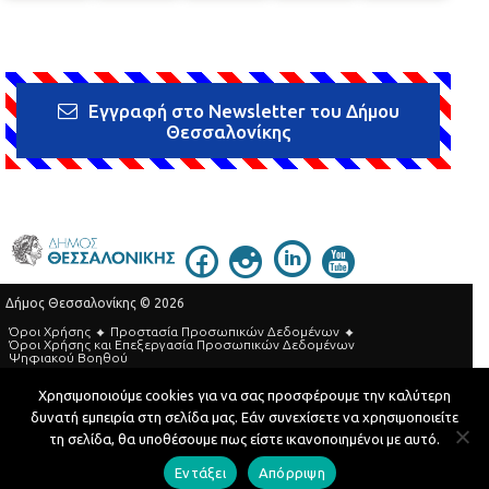
Εγγραφή στο Newsletter του Δήμου
Θεσσαλονίκης
Δήμος Θεσσαλονίκης © 2026
Όροι Χρήσης
Προστασία Προσωπικών Δεδομένων
Όροι Xρήσης και Eπεξεργασία Προσωπικών Δεδομένων
Ψηφιακού Βοηθού
Τηλεφωνικός Κατάλογος
Χρησιμοποιούμε cookies για να σας προσφέρουμε την καλύτερη
δυνατή εμπειρία στη σελίδα μας. Εάν συνεχίσετε να χρησιμοποιείτε
Developed by
MyCompany Projects
τη σελίδα, θα υποθέσουμε πως είστε ικανοποιημένοι με αυτό.
Εντάξει
Απόρριψη