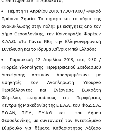
Green Agenda κ. Ν. Αβουκάτος
Πέμπτη 11 Απριλίου 2019, 17.30-19.00 / «Μικρό
Πράσινο Σημείο: Το σήμερα και το αύριο της
ανακύκλωσης στην πόλη» με εισηγητές από τον
Δήμο Θεσσαλονίκης, την Κοινοπραξία Φορέων
Κ.ΑΛ.Ο. «Τα Πάντα RE», την Ελληνογερμανική
Συνέλευση και το Ίδρυμα Χάϊνριχ Μπελ Ελλάδας
Παρασκευή 12 Απριλίου 2019, στις 9.30 /
«Πορεία Υλοποίησης Περιφερειακού Σχεδιασμού
Διαχείρισης Αστικών Απορριμμάτων» με
εισηγητές τον Αναπληρωτή Υπουργό
Περιβάλλοντος και Ενέργειας, Σωκράτη
Φάμελλο, εκπροσώπους της Περιφέρειας
Κεντρικής Μακεδονίας της Ε.Ε.Α.Α., του Φο.Δ.Σ.Α.,
Ε.Ο.ΑΝ, Π.Ε.Δ., Ε.Υ.Α.Θ. και του Δήμου
Θεσσαλονίκης, με συντονιστή τον Εντεταλμένο
Σύμβουλο για θέματα Καθαριότητας Λάζαρο