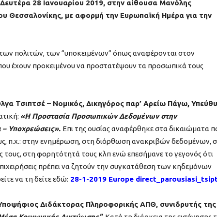
η Δευτέρα 28 Ιανουαρίου 2019, στην αίθουσα Μανόλης
υ Θεσσαλονίκης, με αφορμή την Ευρωπαϊκή Ημέρα για την
 των πολιτών, των “υποκειμένων” όπως αναφέρονται στον
που έχουν προκειμένου να προστατέψουν τα προσωπικά τους
λγα Τσιπτσέ – Νομικός, Δικηγόρος παρ’ Αρείω Πάγω, Υπεύθ
ατική:
«Η Προστασία Προσωπικών Δεδομένων στην
α – Υποχρεώσεις».
Επι της ουσίας αναφέρθηκε στα δικαιώματα π
ους, π.χ.: στην ενημέρωση, στη διόρθωση ανακριβών δεδομένων, 
ς τους, στη φορητότητά τους κλπ ενώ επεσήμανε το γεγονός ότι
ι επιχειρήσεις πρέπει να ζητούν την συγκατάθεση των κηδεμόνων
ίτε να τη δείτε εδώ:
28-1-2019 Europe direct_parousiasi_tsip
 Υποψήφιος Διδάκτορας Πληροφορικής ΑΠΘ, συνιδρυτής της
Μέσα Κοινωνικής Δικτύωσης”
. Κατά τη διάρκεια της εισήγησης 