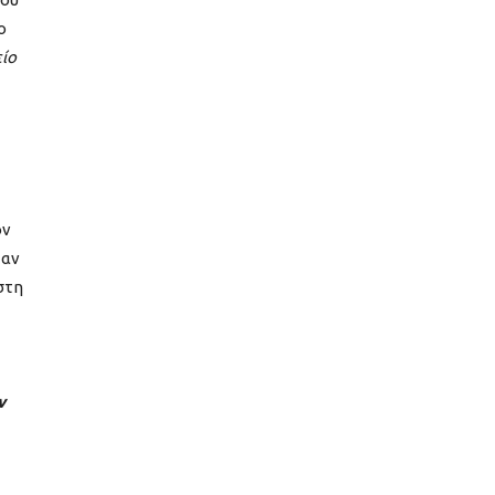
ο
είο
ον
ταν
στη
ν