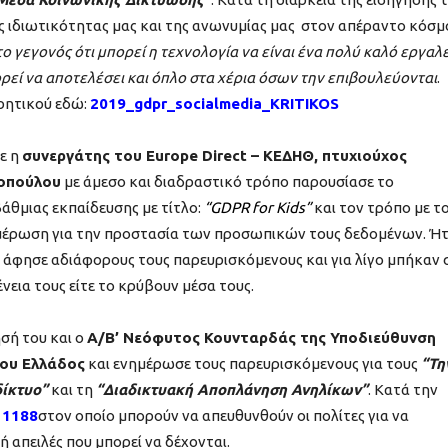
 ιδιωτικότητας μας και της ανωνυμίας μας στον απέραντο κόσμ
ο γεγονός ότι μπορεί η τεχνολογία να είναι ένα πολύ καλό εργαλ
ρεί να αποτελέσει και όπλο στα χέρια όσων την επιβουλεύονται
.
Κρητικού εδώ:
2019_gdpr_socialmedia_KRITIKOS
ε η
συνεργάτης του Europe Direct – ΚΕΔΗΘ, πτυχιούχος
τοπούλου
με άμεσο και διαδραστικό τρόπο παρουσίασε το
βάθμιας εκπαίδευσης με τίτλο:
“GDPR for Kids”
και τον τρόπο με τ
ημέρωση για την προστασία των προσωπικών τους δεδομένων. Ή
 άφησε αδιάφορους τους παρευρισκόμενους και για λίγο μπήκαν 
ένεια τους είτε το κρύβουν μέσα τους.
σή του και ο
Α/Β’ Νεόφυτος Κουνταρδάς της Υποδιεύθυνση
ίου Ελλάδος
και ενημέρωσε τους παρευρισκόμενους για τους
“Τη
ίκτυο”
και τη
“Διαδικτυακή Αποπλάνηση Ανηλίκων”
. Κατά την
11188
στον οποίο μπορούν να απευθυνθούν οι πολίτες για να
 απειλές που μπορεί να δέχονται.