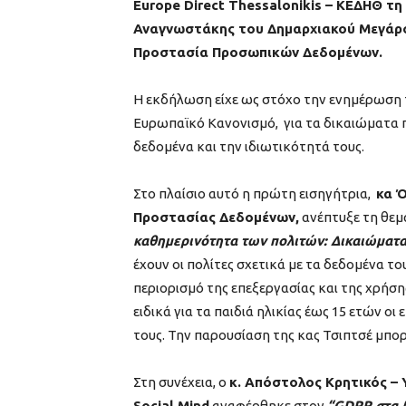
Europe Direct Thessalonikis – ΚΕΔΗΘ τ
Αναγνωστάκης του Δημαρχιακού Μεγάρο
Προστασία Προσωπικών Δεδομένων.
Η εκδήλωση είχε ως στόχο την ενημέρωση
Ευρωπαϊκό Κανονισμό, για τα δικαιώματα 
δεδομένα και την ιδιωτικότητά τους.
Στο πλαίσιο αυτό η πρώτη εισηγήτρια,
κα Ό
Προστασίας Δεδομένων,
ανέπτυξε τη θεμ
καθημερινότητα των πολιτών: Δικαιώματ
έχουν οι πολίτες σχετικά με τα δεδομένα τ
περιορισμό της επεξεργασίας και της χρήση
ειδικά για τα παιδιά ηλικίας έως 15 ετών ο
τους. Την παρουσίαση της κας Τσιπτσέ μπορε
Στη συνέχεια, ο
κ. Απόστολος Κρητικός –
Social Mind
αναφέρθηκε στον
“GDPR στα 