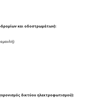
οδρομίων και οδοστρωμάτων):
ραμανλή)
υγχρονισμός δικτύου ηλεκτροφωτισμού):