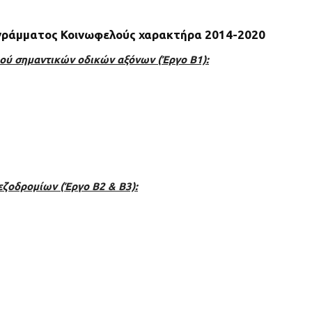
ογράμματος Κοινωφελούς χαρακτήρα 2014-2020
μού σημαντικών οδικών αξόνων (Έργο Β1):
εζοδρομίων (Έργο Β2 & Β3):