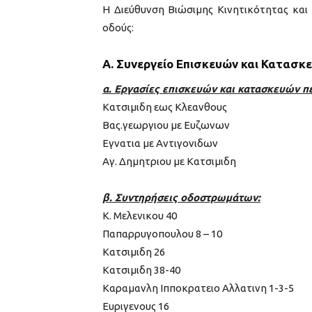
Η Διεύθυνση Βιώσιμης Κινητικότητας και
οδούς:
Α. Συνεργείο Επισκευών και Κατασ
α. Εργασίες επισκευών και κατασκευών π
Κατσιμιδη εως Kλεανθους
Βας.γεωργιου με Eυζωνων
Εγνατια με Aντιγονιδων
Αγ. Δημητριου με Kατσιμιδη
β. Συντηρήσεις οδοστρωμάτων:
Κ. Μελενικου 40
Παπαρρυγοπουλου 8 – 10
Κατσιμιδη 26
Κατσιμιδη 38-40
Καραμανλη Iπποκρατειο Αλλατινη 1-3-5
Ευριγενους 16