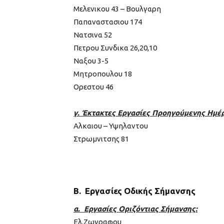
Μελενικου 43 – Bουλγαρη
Παπαναστασιου 174
Νατσινα 52
Πετρου Συνδικα 26,20,10
Ναξου 3-5
Μητροπουλου 18
Ορεστου 46
γ. Έκτακτες Εργασίες Προηγούμενης Ημέ
Αλκαιου – Υψηλαντου
Στρωμνιτσης 81
Β. Εργασίες Οδικής Σήμανσης
α. Εργασίες Οριζόντιας Σήμανσης:
Ελ.Ζωγραφου