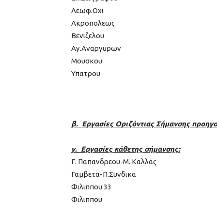
Λεωφ.Οχι
Ακροπολεως
Βενιζελου
Αγ.Αναργυρων
Μουσκου
Υπατρου
β. Εργασίες Οριζόντιας Σήμανσης προηγ
γ. Εργασίες κάθετης σήμανσης:
Γ. Παπανδρεου-Μ. Καλλας
Γαμβετα-Π.Συνδικα
Φιλιππου 33
Φιλιππου