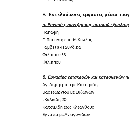
Ε. Εκτελούμενες εργασίες μέσω πρ
α. Εργασίες συντήρησης αστικού εξοπλισ
Παπαφη
Γ. Παπανδρεου-Μ.Καλλας
Γαμβετα-Π.Συνδικα
Φιλιππου 33
Φιλιππου
β. Εργασίες επισκευών και κατασκευών π
Αγ. Δημητριου με Κατσιμιδη
Βας.Γεωργιου με Ευζωνων
Ι.Χαλκιδη 20
Κατσιμιδη εως Κλεανθους
Εγνατια με Αντιγονιδων