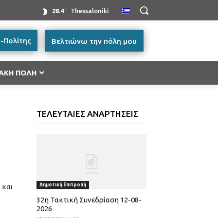
C
28.4
Thessaloniki
-Πολίτης
Βελτιώνω την πόλη μου
ΑΚΗ ΠΟΛΗ
ή Μακεδονία 2014-2020”
ΤΕΛΕΥΤΑΙΕΣ ΑΝΑΡΤΗΣΕΙΣ
ές Μεταφορών, Περιβάλλον και Αειφόρος
ικής και Βασικής Υλικής Συνδρομής – ΤΕΒΑ 2014-
ατικότητα & Καινοτομία (ΕΠΑνΕΚ)»
Δημοτική Επιτροπή
 και
ας
32η Τακτική Συνεδρίαση 12-08-
2026