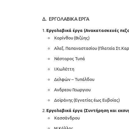
Δ. ΕΡΓΟΛΑΒΙΚΑ ΕΡΓΑ
Εργολαβικά έργα (Ανακατασκευές πεζ
Κορίνθου (Βιζύης)
Αλεξ. Παπαναστασίου (Πλατεία Στ.Κα
Νέστορος Τυπά
Ι.Κωλέττη
Δελφών – Τυπάλδου
Ανδρεου Γεωργιου
Δοϊράνης (Εγνατίας έως Ευβοίας)
Εργολαβικά έργα (Συντήρηση και εκσ
Κασσάνδρου
Μ.Κάλλας