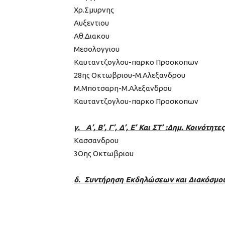
Χρ.Σμυρνης
Αυξεντιου
Αθ.Διακου
Μεσολογγιου
Καυταντζογλου-παρκο Προσκοπων
28ης Οκτωβριου-Μ.Αλεξανδρου
Μ.Μποτσαρη-Μ.Αλεξανδρου
Καυταντζογλου-παρκο Προσκοπων
γ. Α’, Β’, Γ’, Δ’, Ε’ Και ΣΤ’ :Δημ. Κοινότητες
Κασσανδρου
3Oης Οκτωβριου
δ. Συντήρηση Εκδηλώσεων και Διακόσμου