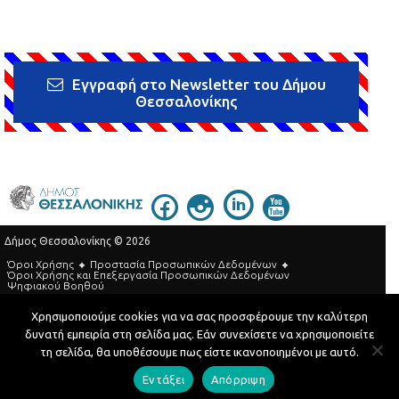
Εγγραφή στο Newsletter του Δήμου
Θεσσαλονίκης
Δήμος Θεσσαλονίκης © 2026
Όροι Χρήσης
Προστασία Προσωπικών Δεδομένων
Όροι Xρήσης και Eπεξεργασία Προσωπικών Δεδομένων
Ψηφιακού Βοηθού
Τηλεφωνικός Κατάλογος
Χρησιμοποιούμε cookies για να σας προσφέρουμε την καλύτερη
δυνατή εμπειρία στη σελίδα μας. Εάν συνεχίσετε να χρησιμοποιείτε
Developed by
MyCompany Projects
τη σελίδα, θα υποθέσουμε πως είστε ικανοποιημένοι με αυτό.
Εντάξει
Απόρριψη