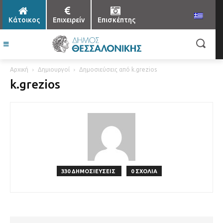
Κάτοικος
Επιχειρείν
Επισκέπτης
Αρχική
Δημιουργοί
Δημοσιεύσεις από k.grezios
k.grezios
330 ΔΗΜΟΣΙΕΥΣΕΙΣ
0 ΣΧΟΛΙΑ