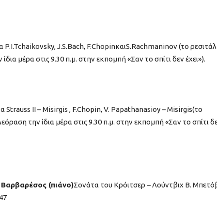
α P.I.Tchaikovsky, J.S.Bach, F.ChopinκαιS.Rachmaninov (το ρεσιτάλ
ια μέρα στις 9.30 π.μ. στην εκπομπή «Σαν το σπίτι δεν έχει»).
α Strauss II – Misirgis , F.Chopin, V. Papathanasioy – Misirgis(το
όραση την ίδια μέρα στις 9.30 π.μ. στην εκπομπή «Σαν το σπίτι δ
ς Βαρβαρέσος (πιάνο)
Σονάτα του Κρόιτσερ – Λούντβιχ Β. Μπετό
 47