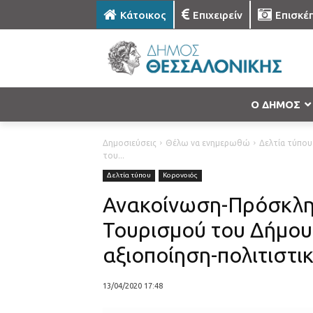
Κάτοικος
Επιχειρείν
Επισκέ
Ο ΔΗΜΟΣ
Δημοσιεύσεις
Θέλω να ενημερωθώ
Δελτία τύπου
του...
Δελτία τύπου
Κορονοιός
Ανακοίνωση-Πρόσκλησ
Τουρισμού του Δήμου
αξιοποίηση-πολιτιστι
13/04/2020 17:48