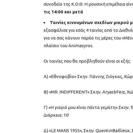
συνοδεία της Κ.Ο.Θ. Η μουσική επιμέλεια ε
τις 14:00 και μετά
Ταινίες κινουμένων σχεδίων μικρού 
εξασφάλισε για εσάς 4 ταινίες από το Διεθ
για να σας κάνουν παρέα τις μέρες του «Μένο
πλαίσιο του Animasyros.
Οι ταινίες που θα προβληθούν είναι οι εξής:
Α) «Εθνοφοβία» Σκην. Γιάννης Ζιόγκας, Χώρ
Β) «MR. INDIFFERENT» Σκην. AryasbFeiz, Χώ
Γ) «Η γιαγιά μου είναι πάντα γεμάτη» Σκη
Διάρκεια: 10′
Δ) «LE MANS 1955», Σκην. QuentinBaillieux,