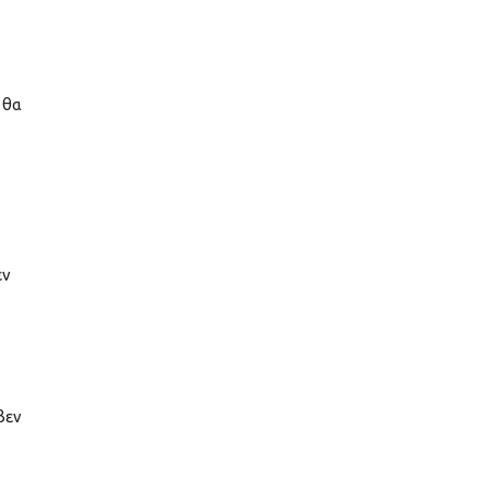
 θα
εν
βεν