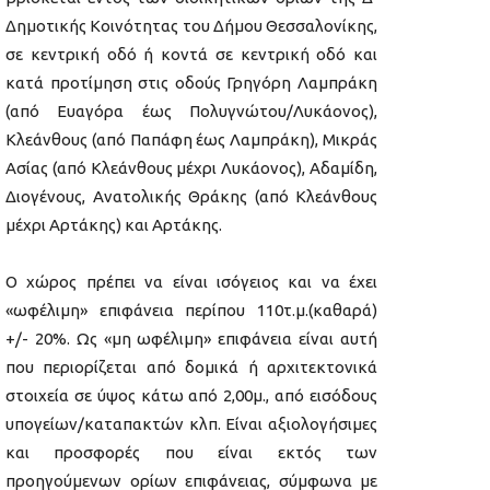
Δημοτικής Κοινότητας του Δήμου Θεσσαλονίκης,
σε κεντρική οδό ή κοντά σε κεντρική οδό και
κατά προτίμηση στις οδούς Γρηγόρη Λαμπράκη
(από Ευαγόρα έως Πολυγνώτου/Λυκάονος),
Κλεάνθους (από Παπάφη έως Λαμπράκη), Μικράς
Ασίας (από Κλεάνθους μέχρι Λυκάονος), Αδαμίδη,
Διογένους, Ανατολικής Θράκης (από Κλεάνθους
μέχρι Αρτάκης) και Αρτάκης.
Ο χώρος πρέπει να είναι ισόγειος και να έχει
«ωφέλιμη» επιφάνεια περίπου 110τ.μ.(καθαρά)
+/- 20%. Ως «μη ωφέλιμη» επιφάνεια είναι αυτή
που περιορίζεται από δομικά ή αρχιτεκτονικά
στοιχεία σε ύψος κάτω από 2,00μ., από εισόδους
υπογείων/καταπακτών κλπ. Είναι αξιολογήσιμες
και προσφορές που είναι εκτός των
προηγούμενων ορίων επιφάνειας, σύμφωνα με