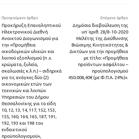
Προηγούμενο άρθρο
Επόμενο άρθρο
Προκήρυξη Επαναληπτικού
Δημόσια διαβούλευση της
Hλεκτρονικού Διεθνή
υπ΄αριθ. 28/8-10-2020
Ανοικτού Διαγωνισμού για
Μελέτης της Διεύθυνσης
την «Προμήθεια
Βιώσιμης Κινητικότητας &
οικοδομικών υλικών και
Δικτύων για την προμήθεια
λοιπού εξοπλισμού (π .χ.
με τίτλο: «Προμήθεια
χρώματα, ξυλεία,
προϊόντων ασφάλτου –
σκαλωσιές κ.λ.π.) – σιδηρικά
προϋπολογισμού
για τις ανάγκες δύο (2)
450.008,40€ (με Φ.Π.Α. 24%)».
οικονομικών ετών των
τεχνικών και λοιπών
Υπηρεσιών του Δήμου
Θεσσαλονίκης για τα είδη
10, 12, 13, 14, 117, 152, 153,
155, 160, 164, 165, 187, 191,
192, 193 και 198 του
ενδεικτικού
προϋπολογισμού»,