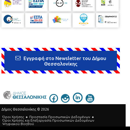
Εγγραφή στο Newsletter του Δήμου
Θεσσαλονίκης
Δήμος Θεσσαλονίκης © 2026
Όροι Χρήσης
Προστασία Προσωπικών Δεδομένων
Όροι Xρήσης και Eπεξεργασία Προσωπικών Δεδομένων
Ψηφιακού Βοηθού