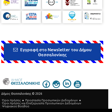
Εγγραφή στο Newsletter του Δήμου
Θεσσαλονίκης
Δήμος Θεσσαλονίκης © 2026
Όροι Χρήσης
Προστασία Προσωπικών Δεδομένων
Όροι Xρήσης και Eπεξεργασία Προσωπικών Δεδομένων
Ψηφιακού Βοηθού