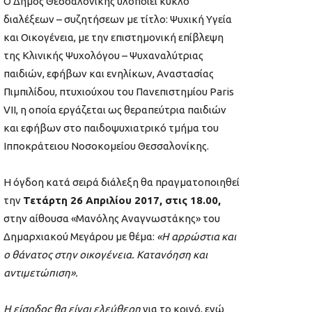
Ο Δήμος Θεσσαλονίκης υλοποιεί κύκλο
διαλέξεων – συζητήσεων με τίτλο: Ψυχική Υγεία
και Οικογένεια, με την επιστημονική επίβλεψη
της Κλινικής Ψυχολόγου – Ψυχαναλύτριας
παιδιών, εφήβων και ενηλίκων, Αναστασίας
Πιμπιλίδου, πτυχιούχου του Πανεπιστημίου Paris
VII, η οποία εργάζεται ως θεραπεύτρια παιδιών
και εφήβων στο παιδοψυχιατρικό τμήμα του
Ιπποκράτειου Νοσοκομείου Θεσσαλονίκης.
Η όγδοη κατά σειρά διάλεξη θα πραγματοποιηθεί
την
Τετάρτη 26 Απριλίου 2017, στις 18.00,
στην αίθουσα «Μανόλης Αναγνωστάκης» του
Δημαρχιακού Μεγάρου με θέμα:
«Η αρρώστια και
ο θάνατος στην οικογένεια. Κατανόηση και
αντιμετώπιση».
Η είσοδος θα είναι ελεύθερη
για το κοινό, ενώ