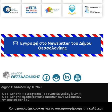
Εγγραφή στο Newsletter του Δήμου
Θεσσαλονίκης
Δήμος Θεσσαλονίκης © 2026
Όροι Χρήσης
Προστασία Προσωπικών Δεδομένων
Όροι Xρήσης και Eπεξεργασία Προσωπικών Δεδομένων
Ψηφιακού Βοηθού
Τηλεφωνικός Κατάλογος
Χρησιμοποιούμε cookies για να σας προσφέρουμε την καλύτερη