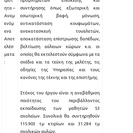
ιμότ
προβλημάτων επισκευής και
ητα –
συντήρησης όπως εξωτερική και
Αναμ
εσωτερική βαφή, μόνωση,
ενόμ
αντικατάσταση κουφωμάτων,
ενα
ανακατασκευή τουαλετών,
Αποτ
αποκατάσταση επίστρωσης δαπέδων,
ελέσ
βελτίωση αύλειων χώρων κ.α. οι
ματα
οποίες θα εκτελεστούν σύμφωνα με τα
:
σχέδια και τα τεύχη της μελέτης, τις
οδηγίες της Υπηρεσίας και τους
κανόνες της τέχνης και της επιστήμης.
Στόχος του έργου είναι η αναβάθμιση
ποιότητας του περιβάλλοντος
εκπαίδευσης των μαθητών 53
σχολείων. Συνολικά θα συντηρηθούν
115.903 τμ κτιρίων και 31.284 τμ
σχολικών αυλών.