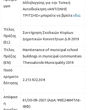
Αλληλεγγύης για την Τοπική
μμα:
Αυτοδιοίκηση «ΑΝΤΩΝΗΣ
ΤΡΙΤΣΗΣ» μπορείτε να βρείτε
εδώ
.
Τίτλος
Συντήρηση Σχολικών Κτιρίων
Πράξης
Δημοτικών Κοινοτήτων Δ.Θ 2019
(EL):
Τίτλος
Maintenance of municipal school
Πράξης
buildings in municipal communities
(EN):
Thessaloniki Municipality 2019
Ποσό
χρηματο
2.213.922,30 €
δότησης
:
Απόφασ
61/30-09-2021 (ΑΔΑ: Ψ8Ε246ΜΤΛ6-
η
ΙΒΦ)
ένταξης: