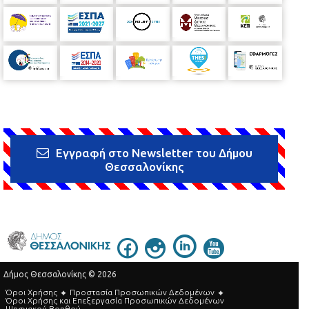
Εγγραφή στο Newsletter του Δήμου
Θεσσαλονίκης
Δήμος Θεσσαλονίκης © 2026
Όροι Χρήσης
Προστασία Προσωπικών Δεδομένων
Όροι Xρήσης και Eπεξεργασία Προσωπικών Δεδομένων
Ψηφιακού Βοηθού