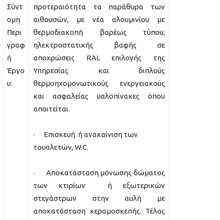
Σύντ
προτεραιότητα τα παράθυρα των
ομη
αιθουσών, με νέα αλουμινίου με
Περι
θερμοδιακοπή βαρέως τύπου,
γραφ
ηλεκτροστατικής βαφής σε
ή
αποχρώσεις RAL επιλογής της
Έργο
Υπηρεσίας και διπλούς
υ:
θερμοηχομονωτικούς ενεργειακούς
και ασφαλείας υαλοπίνακες όπου
απαιτείται.
· Επισκευή ή ανακαίνιση των
τουαλετών, W.C.
· Αποκατάσταση μόνωσης δώματος
των κτιρίων ή εξωτερικών
στεγάστρων στην αυλή με
αποκατάσταση κεραμοσκεπής. Τέλος